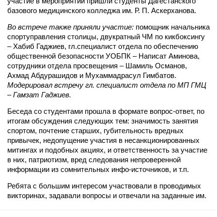
участие в мероприятии пришли студенты Дагестанского
базового медицинского колледжа им. Р. П. Аскерханова.
Во встрече также приняли участие:
помощник начальника
спортуправления столицы, двукратный ЧМ по кикбоксингу
– Хабиб Гаджиев, гл.специалист отдела по обеспечению
общественной безопасности УОБПК – Написат Аминова,
сотрудники отдела просвещения – Шамиль Османов,
Ахмад Абдурашидов и Мухаммадрасул Гимбатов.
Модерировал встречу гл. специалист отдела по МП ГМЦ
– Гамзат Гаджиев.
Беседа со студентами прошла в формате вопрос-ответ, по
итогам обсуждения следующих тем: значимость занятия
спортом, почтение старших, губительность вредных
привычек, недопущение участия в несанкционированных
митингах и подобных акциях, и ответственность за участие
в них, патриотизм, вред следования непроверенной
информации из сомнительных инфо-источников, и т.п.
Ребята с большим интересом участвовали в проводимых
викторинах, задавали вопросы и отвечали на заданные им.