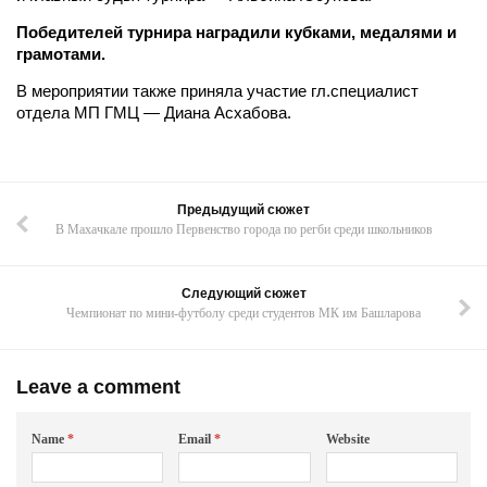
Победителей турнира наградили кубками, медалями и
грамотами.
В мероприятии также приняла участие гл.специалист
отдела МП ГМЦ — Диана Асхабова.
Предыдущий сюжет
В Махачкале прошло Первенство города по регби среди школьников
Следующий сюжет
Чемпионат по мини-футболу среди студентов МК им Башларова
Leave a comment
Name
*
Email
*
Website