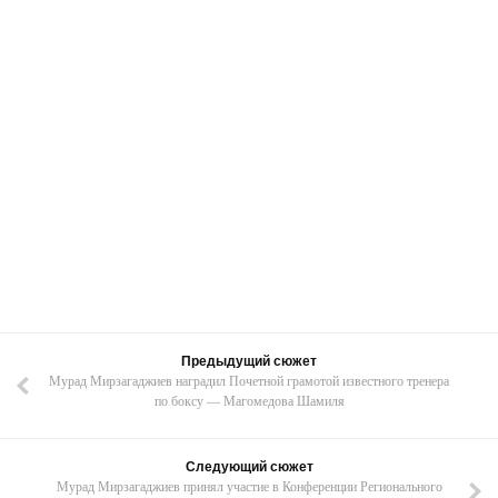
Предыдущий сюжет
Мурад Мирзагаджиев наградил Почетной грамотой известного тренера
по боксу — Магомедова Шамиля
Следующий сюжет
Мурад Мирзагаджиев принял участие в Конференции Регионального