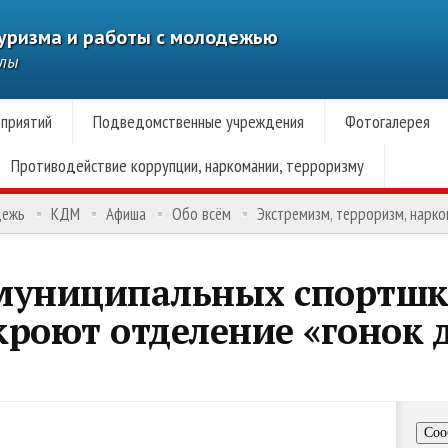
туризма и работы с молодежью
алы
приятий
Подведомственные учреждения
Фотогалерея
Противодействие коррупции, наркомании, терроризму
дежь
КДМ
Афиша
Обо всём
Экстремизм, терроризм, нарк
муниципальных спортшк
кроют отделение «гонок 
Соо