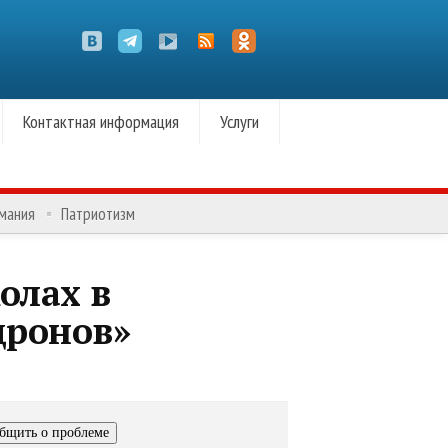
Контактная информация
Услуги
омания
Патриотизм
олах в
дронов»
бщить о проблеме