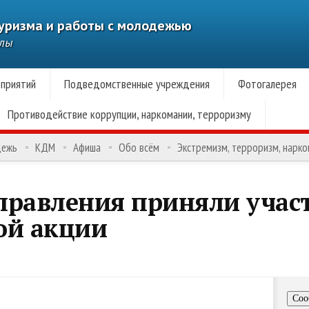
туризма и работы с молодежью
алы
приятий
Подведомственные учреждения
Фотогалерея
Противодействие коррупции, наркомании, терроризму
дежь
КДМ
Афиша
Обо всём
Экстремизм, терроризм, нарк
правления приняли участ
ой акции
Соо