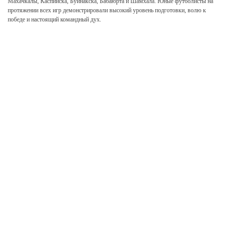
Махачкалы, Каспийска, Буйнакска, Бабаюрта и Шамхала. Юные футболисты на
протяжении всех игр демонстрировали высокий уровень подготовки, волю к
победе и настоящий командный дух.