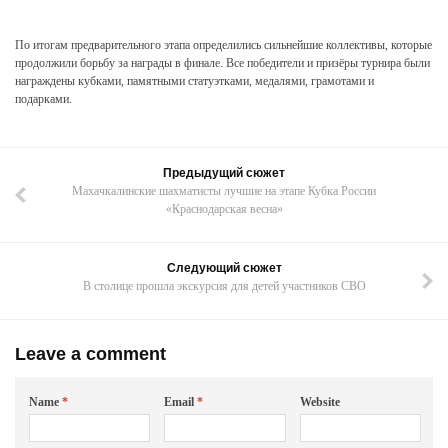
По итогам предварительного этапа определились сильнейшие коллективы, которые
продолжили борьбу за награды в финале. Все победители и призёры турнира были
награждены кубками, памятными статуэтками, медалями, грамотами и
подарками.
Предыдущий сюжет
Махачкалинские шахматисты лучшие на этапе Кубка России
«Краснодарская весна»
Следующий сюжет
В столице прошла экскурсия для детей участников СВО
Leave a comment
Name
*
Email
*
Website