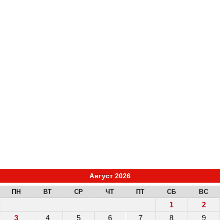
Август 2026
ПН
ВТ
СР
ЧТ
ПТ
СБ
ВС
1
2
3
4
5
6
7
8
9