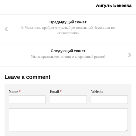
Айгуль Бекеева
Предыдущий сюжет
В Махачкале пройдет открытый региональный Чемпионат по
скалолазанию
Следующий сюжет
Мы за правильное питание и спортивный режим!
Leave a comment
Name
*
Email
*
Website