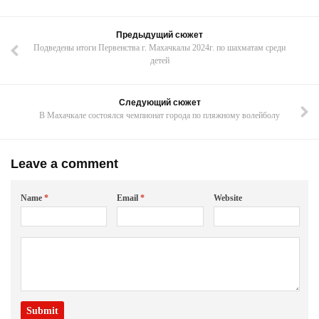
Предыдущий сюжет
Подведены итоги Первенства г. Махачкалы 2024г. по шахматам среди
детей
Следующий сюжет
В Махачкале состоялся чемпионат города по пляжному волейболу
Leave a comment
Name
*
Email
*
Website