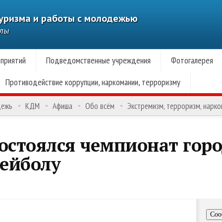
туризма и работы с молодежью
алы
приятий
Подведомственные учреждения
Фотогалерея
Противодействие коррупции, наркомании, терроризму
дежь
КДМ
Афиша
Обо всём
Экстремизм, терроризм, нарк
остоялся чемпионат горо
ейболу
Соо