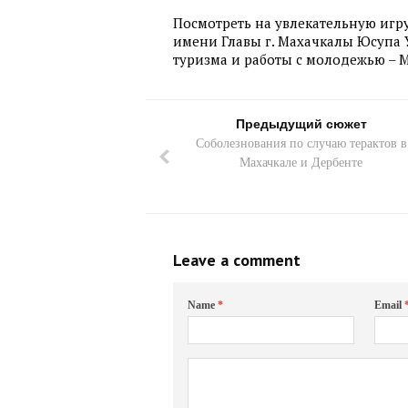
Посмотреть на увлекательную игру
имени Главы г. Махачкалы Юсупа 
туризма и работы с молодежью – 
Предыдущий сюжет
Соболезнования по случаю терактов в
Махачкале и Дербенте
Leave a comment
Name
*
Email