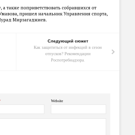
, а также поприветствовать собравшихся от
Умавова, пришел начальник Управления спорта,
Мурад Мирзагаджиев.
Следующий сюжет
Как защититься от инфекций в сезон
отпусков? Рекомендации
Роспотребнадзора.
*
Website