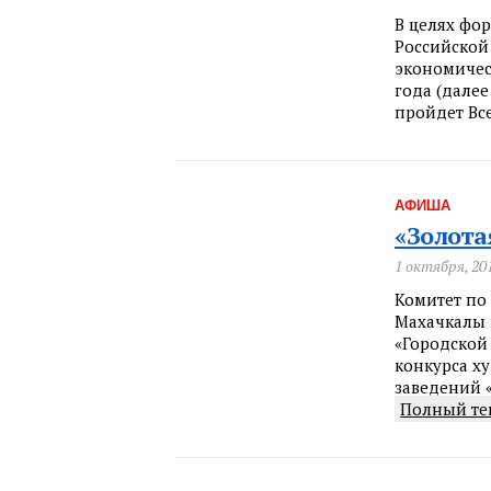
В целях фо
Российской
экономичес
года (далее
пройдет Вс
АФИША
«Золота
1 октября, 20
Комитет по 
Махачкалы
«Городской
конкурса х
заведений 
Полный те