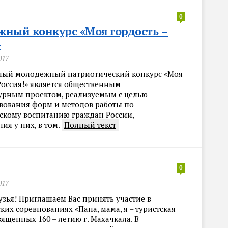
0
ный конкурс «Моя гордость –
»
017
ый молодежный патриотический конкурс «Моя
Россия!» является общественным
урным проектом, реализуемым с целью
вования форм и методов работы по
скому воспитанию граждан России,
ия у них, в том.
Полный текст
0
017
узья! Приглашаем Вас принять участие в
их соревнованиях «Папа, мама, я – туристская
вященных 160 – летию г. Махачкала. В