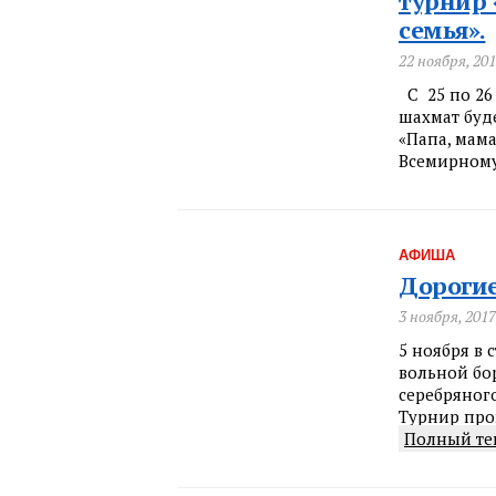
турнир 
семья».
22 ноября, 20
С 25 по 26
шахмат буд
«Папа, мама
Всемирному
АФИША
Дорогие
3 ноября, 2017
5 ноября в
вольной бо
серебряног
Турнир пров
Полный те