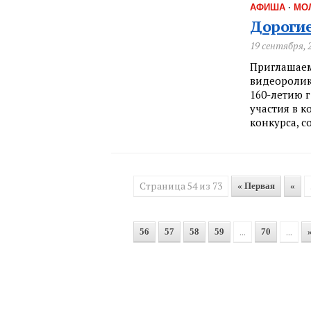
АФИША
·
МО
Дорогие
19 сентября, 
Приглашаем
видеоролик
160-летию г
участия в к
конкурса, с
Страница 54 из 73
« Первая
«
...
...
56
57
58
59
70