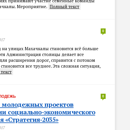
иях принимают участие семейные команды
ачкалы. Мероприятие.
Полный текст
0
017
 на улицах Махачкалы становится всё больше
отя Администрация столицы делает все
для расширения дорог, справится с потоком
 становится все труднее. Эта сложная ситуация,
текст
ЛОДЕЖЬ
0
с молодежных проектов
ии социально-экономического
я «Стратегия-2035»
017