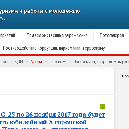
туризма и работы с молодежью
алы
приятий
Подведомственные учреждения
Фотогалерея
Противодействие коррупции, наркомании, терроризму
дежь
КДМ
Афиша
Обо всём
Экстремизм, терроризм, нарк
Соо
0
С 25 по 26 ноября 2017 года будет
ть юбилейный X городской