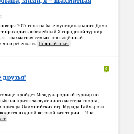
«Папа, мама, я – шахматная
17
 ноября 2017 года на базе муниципального Дома
ет проходить юбилейный X городской турнир
, я – шахматная семья», посвящённый
 дню ребенка и.
Полный текст
0
 друзья!
 столице пройдет Международный турнир по
рьбе на призы заслуженного мастера спорта,
о призера Олимпийских игр Мурада Гайдарова.
одится в одной весовой категории – 74 кг..
кст