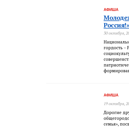
АФИША
Молодеж
Россия!
30 октября, 2
Национальн
гордость – 
социокульт
совершенст
патриотиче
формирован
АФИША
19 октября, 2
Дорогие др
общегородск
семья», пос