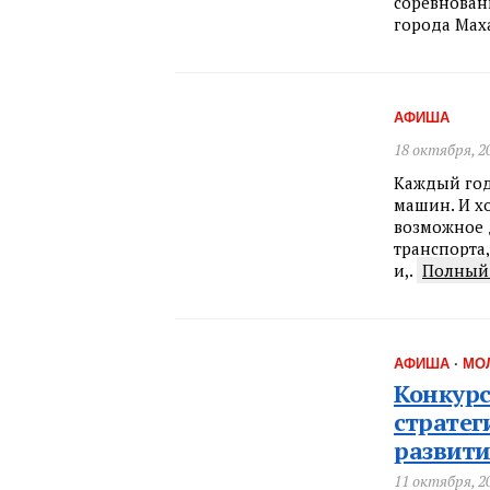
соревнован
города Мах
АФИША
18 октября, 2
Каждый год
машин. И х
возможное 
транспорта,
и,.
Полный 
АФИША
·
МО
Конкур
стратег
развити
11 октября, 2