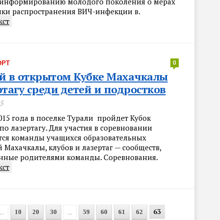
 информированию молодого поколения о мерах
ки распространения ВИЧ-инфекции в.
кст
ОРТ
0
й в открытом Кубке Махачкалы
ртагу среди детей и подростков
15
015 года в поселке Турали пройдет Кубок
о лазертагу. Для участия в соревновании
ся команды учащихся образовательных
Махачкалы, клубов и лазертаг — сообществ,
нные родителями команды. Соревнования.
кст
63
...
...
10
20
30
59
60
61
62