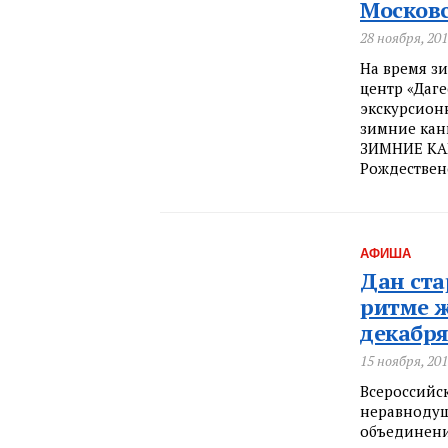
Москов
28 ноября, 20
На время з
центр «Даг
экскурсион
зимние ка
ЗИМНИЕ КАН
Рождествен
АФИША
Дан ста
ритме ж
декабря 
15 ноября, 20
Всероссийс
неравнодуш
объединени