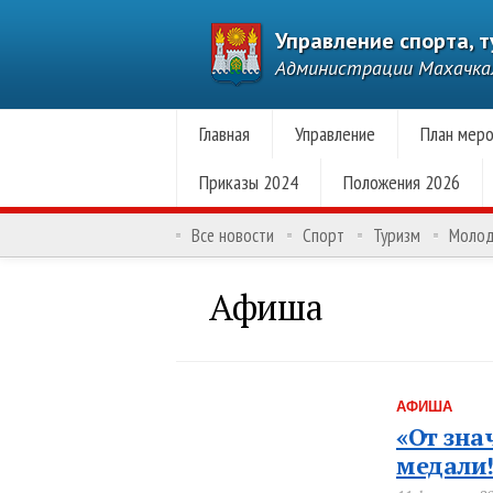
Управление спорта, 
Администрации Махачк
Главная
Управление
План меро
Приказы 2024
Положения 2026
Все новости
Спорт
Туризм
Моло
Афиша
АФИША
«От зна
медали!