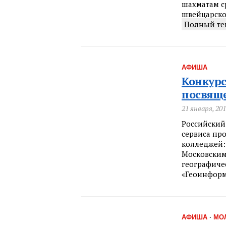
шахматам с
швейцарско
Полный те
АФИША
Конкурс
посвяще
21 января, 20
Российский
сервиса пр
колледжей:
Московским
географичес
«Геоинформ
АФИША
·
МО