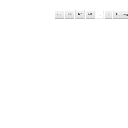
...
65
66
67
68
»
Послед