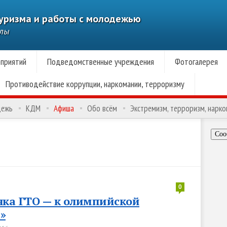
туризма и работы с молодежью
алы
приятий
Подведомственные учреждения
Фотогалерея
Противодействие коррупции, наркомании, терроризму
дежь
КДМ
Афиша
Обо всём
Экстремизм, терроризм, нарк
Соо
0
чка ГТО — к олимпийской
»