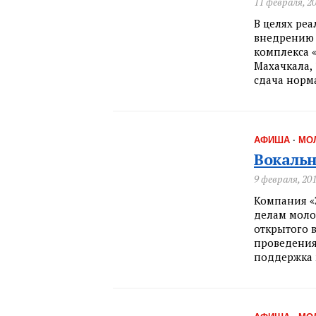
11 февраля, 2
В целях ре
внедрению 
комплекса «
Махачкала, 
сдача норм
АФИША
·
МО
Вокальн
9 февраля, 20
Компания «
делам моло
открытого 
проведения
поддержка 