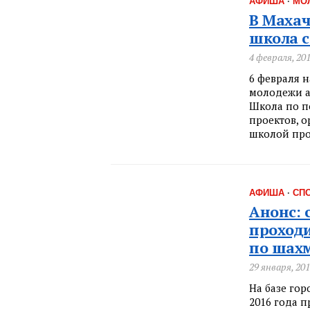
АФИША
·
МО
В Махач
школа с
4 февраля, 20
6 февраля н
молодежи а
Школа по п
проектов, 
школой про
АФИША
·
СП
Анонс: 
проход
по шах
29 января, 20
На базе го
2016 года 