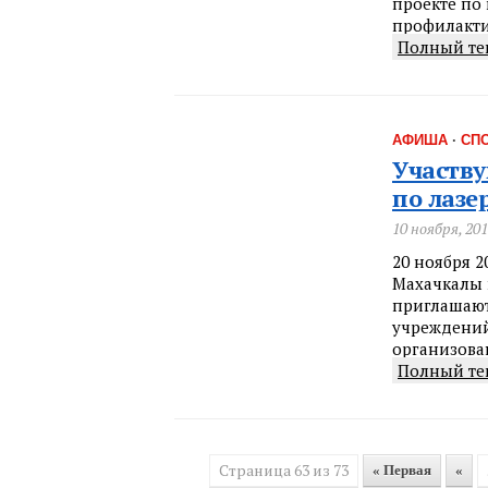
проекте по
профилакти
Полный те
АФИША
·
СП
Участву
по лазе
10 ноября, 20
20 ноября 2
Махачкалы п
приглашают
учреждений 
организова
Полный те
Страница 63 из 73
« Первая
«