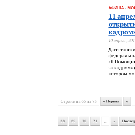
АФИША
·
МО
11 апре
открыти
кадром
10 апреля, 201
Дагестански
федеральны
«Я Помощни
за кадром» (
котором мо
Страница 66 из 73
« Первая
«
...
68
69
70
71
»
Послед