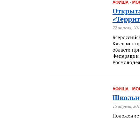
АФИША
·
МО
Открыта
«Террит
22 апреля, 201
Всероссийс
Клязьме» п
области пр
Федерации 
Росмолодеж
АФИША
·
МО
Школьн
15 апреля, 201
Положение