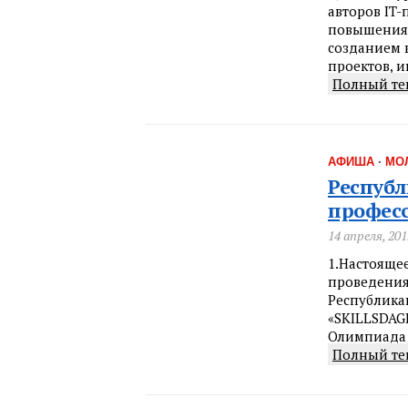
авторов IT-
повышения 
созданием 
проектов, 
Полный те
АФИША
·
МО
Республ
професс
14 апреля, 201
1.Настояще
проведения
Республика
«SKILLSDAG
Олимпиада 
Полный те