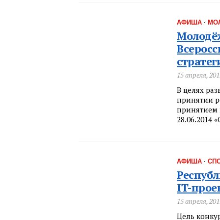
АФИША
·
МО
Молодёж
Всеросс
стратег
15 апреля, 201
В целях ра
принятии ре
принятием 
28.06.2014 
АФИША
·
СП
Респуб
IT-прое
15 апреля, 201
Цель конку