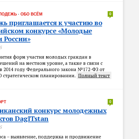
ЛОДЕЖЬ
·
ОБО ВСЁМ
0
ь приглашается к участию во
ийском конкурсе «Молодые
и России»
5
звития форм участия молодых граждан в
шений на местном уровне, а также в связи с
в 2014 году Федерального закона №172-ФЗ от
«О стратегическом планировании.
Полный текст
ОРТ
0
ликанский конкурс молодежных
ктов DagITstan
5
рса – выявление, поддержка и продвижение