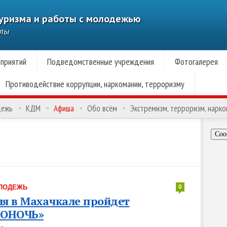
туризма и работы с молодежью
алы
приятий
Подведомственные учреждения
Фотогалерея
Противодействие коррупции, наркомании, терроризму
дежь
КДМ
Афиша
Обо всём
Экстремизм, терроризм, нарк
Соо
ЛОДЕЖЬ
0
ля в Махачкале пройдет
ОНОЧЬ»