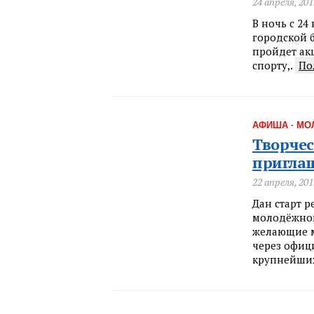
24 апреля, 201
В ночь с 24
городской 
пройдет ак
спорту,.
По
АФИША
·
МО
Творчес
пригла
22 апреля, 201
Дан старт р
молодёжном
желающие м
через офиц
крупнейших