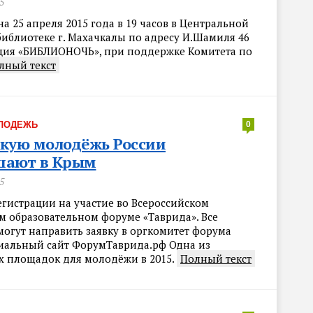
5
 на 25 апреля 2015 года в 19 часов в Центральной
библиотеке г. Махачкалы по адресу И.Шамиля 46
ция «БИБЛИОНОЧЬ», при поддержке Комитета по
лный текст
ЛОДЕЖЬ
0
кую молодёжь России
шают в Крым
5
егистрации на участие во Всероссийском
 образовательном форуме «Таврида». Все
огут направить заявку в оргкомитет форума
иальный сайт ФорумТаврида.рф Одна из
 площадок для молодёжи в 2015.
Полный текст