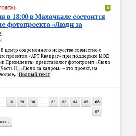
ЛОДЕЖЬ
0
ля в 18:00 в Махачкале состоится
е фотопроекта «Люди за
»
5
й центр современного искусства совместно с
м проектом «АРТ Квадрат» при поддержке МОД
к Президента» представляют фотопроект «Люди
Часть II). «Люди за кадром» – это проект, на
лодые,.
Полный текст
66
...
...
10
20
30
62
63
64
65
67
няя »