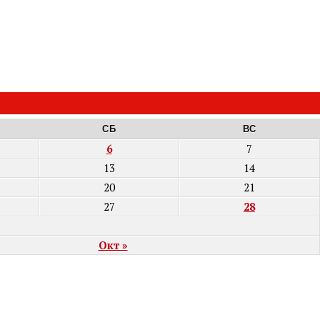
СБ
ВС
6
7
13
14
20
21
27
28
Окт »