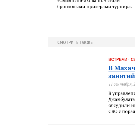
«Олимп»Шейхова Ш.А стали
бронзовыми призерами турнира.
СМОТРИТЕ ТАКЖЕ
ВСТРЕЧИ
·
С
В Махач
занятий
11 сентября, 
В управлен
Джамбулата
обсудили и
СВО с пора