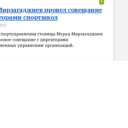
0
Мирзагаджиев провел совещание
кторами спортшкол
2025
спортуправления столицы Мурад Мирзагаджиев
новое совещание с директорами
венных управлению организаций.