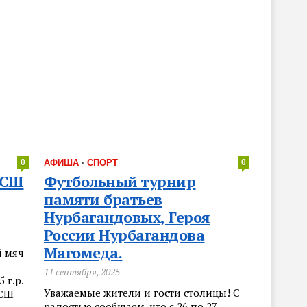
0
АФИША
·
СПОРТ
0
 СШ
Футбольный турнир
памяти братьев
Нурбагандовых, Героя
России Нурбагандова
Магомеда.
й мяч
11 сентября, 2025
 г.р.
Уважаемые жители и гости столицы! С
«СШ
радостью сообщаем, что с 26 по 27