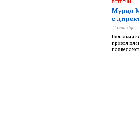
ВСТРЕЧИ
Мурад 
с дире
11 сентября, 
Начальник 
провел пла
подведомст