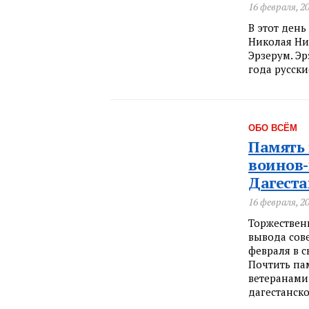
16 февраля, 2
В этот день
Николая Ни
Эрзерум. Эр
года русски
ОБО ВСЁМ
Память 
воинов-
Дагеста
16 февраля, 2
Торжествен
вывода сове
февраля в 
Почтить па
ветеранами
дагестанско