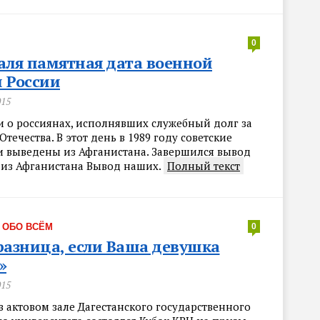
0
аля памятная дата военной
 России
015
и о россиянах, исполнявших служебный долг за
течества. В этот день в 1989 году советские
и выведены из Афганистана. Завершился вывод
 из Афганистана Вывод наших.
Полный текст
·
ОБО ВСЁМ
0
разница, если Ваша девушка
»
015
в актовом зале Дагестанского государственного