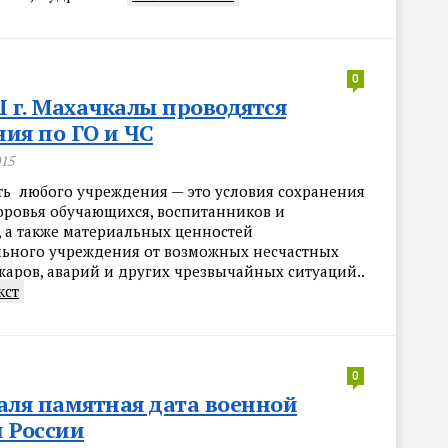
0
г. Махачкалы проводятся
ия по ГО и ЧС
015
ть любого учреждения — это условия сохранения
оровья обучающихся, вос­питанников и
 а также материальных ценно­стей
льного учреждения от возможных не­счастных
жаров, аварий и других чрезвычай­ных ситуаций..
кст
0
аля памятная дата военной
 России