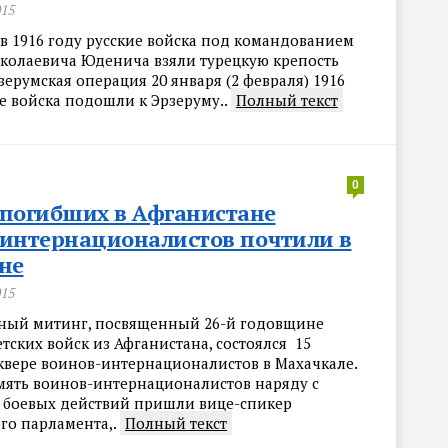
015
 в 1916 году русские войска под командованием
колаевича Юденича взяли турецкую крепость
зерумская операция 20 января (2 февраля) 1916
е войска подошли к Эрзеруму..
Полный текст
0
погибших в Афганистане
интернационалистов почтили в
не
015
ный митинг, посвященный 26-й годовщине
тских войск из Афганистана, состоялся 15
сквере воинов-интернационалистов в Махачкале.
мять воинов-интернационалистов наряду с
 боевых действий пришли вице-спикер
го парламента,.
Полный текст