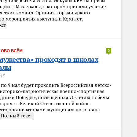
го университета состоялся Кубок КВН на призы
ции г. Махачкалы, в котором приняли участие
нческих команд. Организаторами яркого
о мероприятия выступили Комитет.
кст
·
ОБО ВСЁМ
0
мужества» проходят в школах
алы
015
 по 9 мая будет проходить Всероссийская детско-
историко-патриотическая военно-спортивная
едники Победы», посвященная 70-летию Победы
народа в Великой Отечественной войне.
что организаторами муниципального этапа
Полный текст