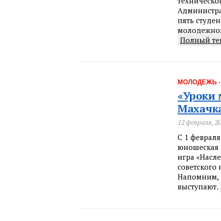
техническо
Администра
пять студе
молодежног
Полный те
МОЛОДЕЖЬ
«Уроки 
Махачк
12 февраля, 2
С 1 февраля
юношеская 
игра «Насл
советского 
Напомним, 
выступают.