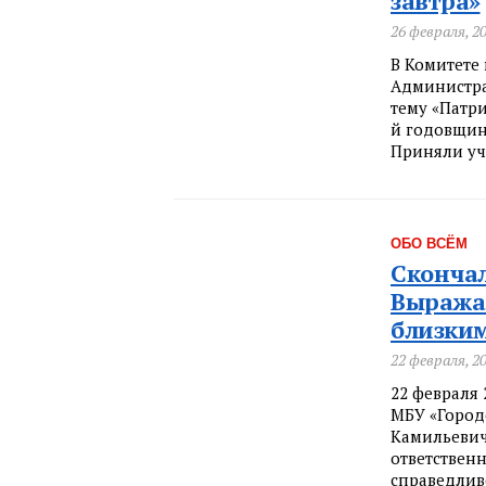
завтра»
26 февраля, 2
В Комитете
Администра
тему «Патри
й годовщин
Приняли уч
ОБО ВСЁМ
Сконча
Выража
близки
22 февраля, 2
22 февраля
МБУ «Город
Камильевич
ответствен
справедливо