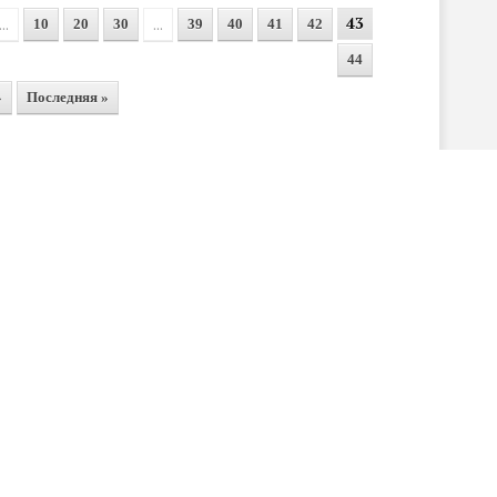
43
...
...
10
20
30
39
40
41
42
44
»
Последняя »