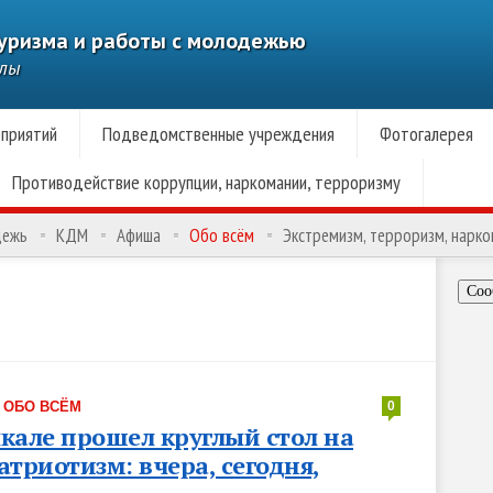
туризма и работы с молодежью
алы
приятий
Подведомственные учреждения
Фотогалерея
Противодействие коррупции, наркомании, терроризму
дежь
КДМ
Афиша
Обо всём
Экстремизм, терроризм, нарк
Соо
·
ОБО ВСЁМ
0
кале прошел круглый стол на
атриотизм: вчера, сегодня,