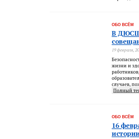
ОБО ВСЁМ
В ДЮСШ 
совещан
19 февраля, 2
Безопаснос
жизни и зд
работников,
образовате
случаев, по
Полный те
ОБО ВСЁМ
16 февр
истории