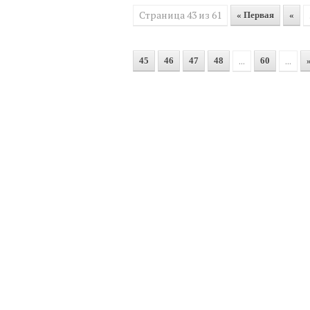
Страница 43 из 61
« Первая
«
...
...
45
46
47
48
60