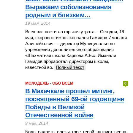
Выражаем соболезнования
родным и близким…
19 мая, 2014
Всех нас постигла горькая утрата… Сегодня, 19
мая, скоропостижно скончался Гамидов Иманали
Алишейхович — директор Муниципального
учреждения дополнительного образования
«Шахматная школа Карпова А.Е.». Иманали
Гамидов проработал директором школы,
известной во.
Полный текст
МОЛОДЕЖЬ
·
ОБО ВСЁМ
0
В Махачкале прошел митинг,
посвященный 69-ой годовщине
Победы в Великой
Отечественной войне
9 мая, 2014
Боль, радость, слезы, горе, герой, патриот, весна,