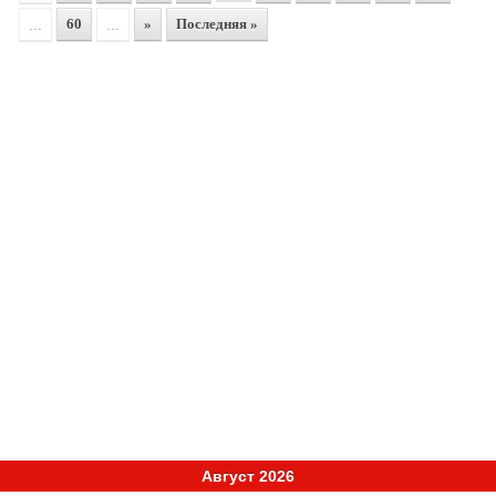
...
60
...
»
Последняя »
Август 2026