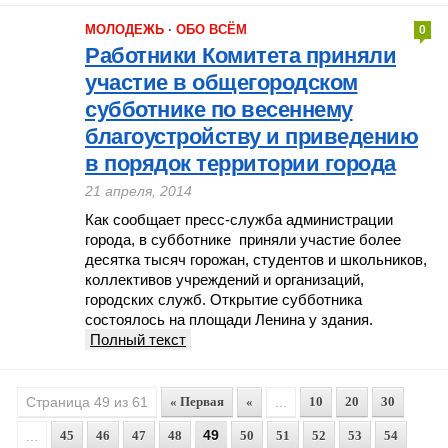
МОЛОДЕЖЬ
·
ОБО ВСЁМ
0
Работники Комитета приняли
участие в общегородском
субботнике по весеннему
благоустройству и приведению
в порядок территории города
21 апреля, 2014
Как сообщает пресс-служба администрации
города, в субботнике приняли участие более
десятка тысяч горожан, студентов и школьников,
коллективов учреждений и организаций,
городских служб. Открытие субботника
состоялось на площади Ленина у здания.
Полный текст
Страница 49 из 61
« Первая
«
...
10
20
30
49
...
45
46
47
48
50
51
52
53
54