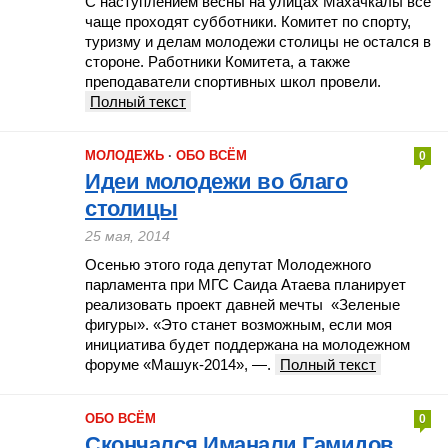
С наступлением весны на улицах Махачкалы все
чаще проходят субботники. Комитет по спорту,
туризму и делам молодежи столицы не остался в
стороне. Работники Комитета, а также
преподаватели спортивных школ провели.
Полный текст
МОЛОДЕЖЬ
·
ОБО ВСЁМ
0
Идеи молодежи во благо
столицы
25 мая, 2014
Осенью этого года депутат Молодежного
парламента при МГС Саида Атаева планирует
реализовать проект давней мечты «Зеленые
фигуры». «Это станет возможным, если моя
инициатива будет поддержана на молодежном
форуме «Машук-2014», —.
Полный текст
ОБО ВСЁМ
0
Скончался Иманали Гамидов…