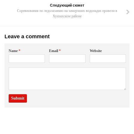
Следующий сюжет
Соревнования по ледолазанию на замерзших водопадах провели в
Хунзахском районе
Leave a comment
Name
*
Email
*
Website