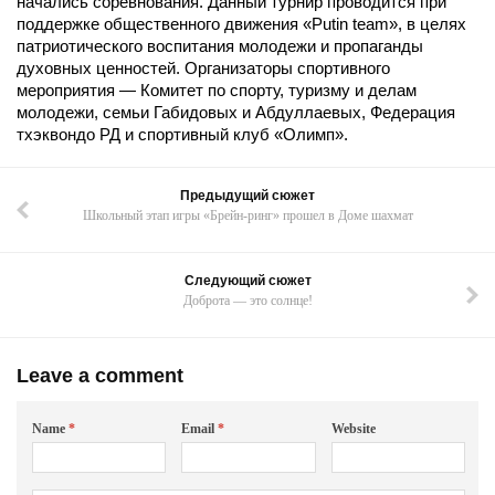
начались соревнования. Данный турнир проводится при
поддержке общественного движения «Putin team», в целях
патриотического воспитания молодежи и пропаганды
духовных ценностей. Организаторы спортивного
мероприятия — Комитет по спорту, туризму и делам
молодежи, семьи Габидовых и Абдуллаевых, Федерация
тхэквондо РД и спортивный клуб «Олимп».
Предыдущий сюжет
Школьный этап игры «Брейн-ринг» прошел в Доме шахмат
Следующий сюжет
Доброта — это солнце!
Leave a comment
Name
*
Email
*
Website