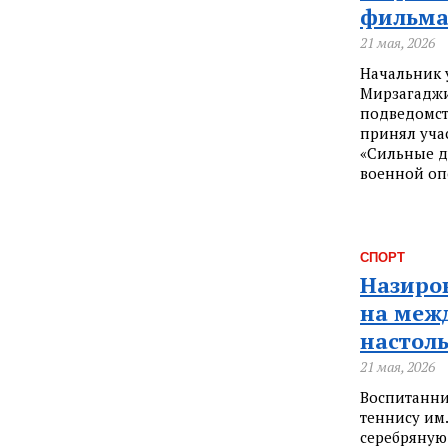
фильма
21 мая, 2026
Начальник 
Мирзагаджи
подведомст
принял уча
«Сильные д
военной оп
СПОРТ
Назиро
на меж
настол
21 мая, 2026
Воспитанни
теннису им.
серебряную