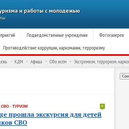
туризма и работы с молодежью
алы
приятий
Подведомственные учреждения
Фотогалерея
Противодействие коррупции, наркомании, терроризму
дежь
КДМ
Афиша
Обо всём
Экстремизм, терроризм, нарк
Соо
·
СВО
·
ТУРИЗМ
0
це прошла экскурсия для детей
иков СВО