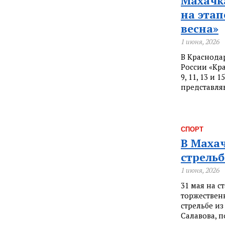
Махачк
на этап
весна»
1 июня, 2026
В Краснода
России «Кр
9, 11, 13 и 
представля
СПОРТ
В Махач
стрельб
1 июня, 2026
31 мая на 
торжествен
стрельбе из
Салавова, 