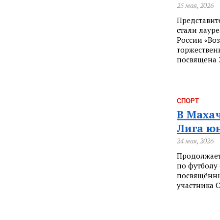
25 мая, 2026
Представит
стали лаур
России «Во
торжествен
посвящена 
СПОРТ
В Маха
Лига ю
24 мая, 2026
Продолжает
по футболу
посвящённы
участника 