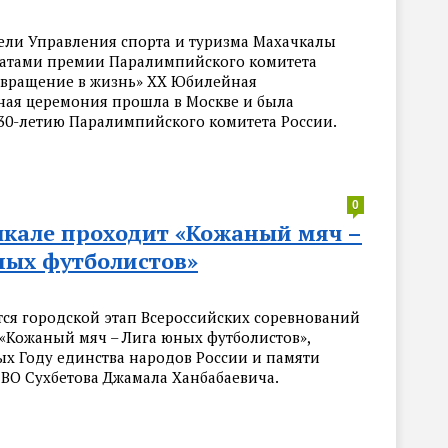
ели Управления спорта и туризма Махачкалы
еатами премии Паралимпийского комитета
звращение в жизнь» XX Юбилейная
ная церемония прошла в Москве и была
30-летию Паралимпийского комитета России.
0
чкале проходит «Кожаный мяч –
ных футболистов»
ся городской этап Всероссийских соревнований
 «Кожаный мяч – Лига юных футболистов»,
х Году единства народов России и памяти
СВО Сухбетова Джамала Ханбабаевича.