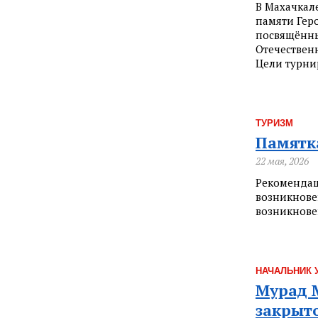
В Махачкал
памяти Гер
посвящённы
Отечествен
Цели турни
ТУРИЗМ
Памятка
22 мая, 2026
Рекомендац
возникнове
возникнове
НАЧАЛЬНИК 
Мурад 
закрыт