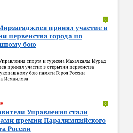
0
Мирзагаджиев принял участие в
ии первенства города по
шному бою
Управления спорта и туризма Махачкалы Мурад
ев принял участие в открытии первенства
рукопашному бою памяти Героя России
а Исмаилова
ИЕ
0
авители Управления стали
тами премии Паралимпийского
та России