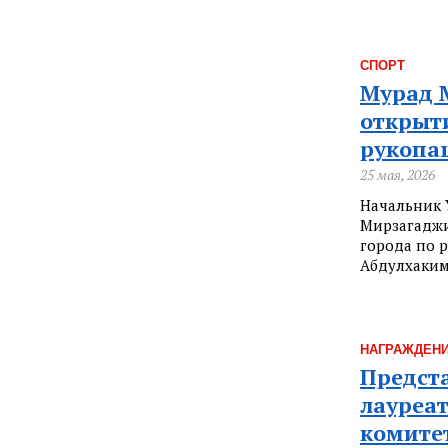
СПОРТ
Мурад 
открыт
рукопа
25 мая, 2026
Начальник 
Мирзагаджи
города по 
Абдулхаким
НАГРАЖДЕН
Предст
лауреа
комите