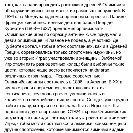
того, как начали проводить раскопки в древней Олимпии и
обнаружили руины спортивных и храмовых сооружений. В
1894 г. на Международном спортивном конгрессе в Париже
французский общественный деятель барон Пьер де
Кубертен (1863—1937) предложил организовать
Олимпийские игры по образцу античных. Он придумал и
девиз олимпийцев: «Главное не победа, а участие». Де
Кубертен хотел, чтобы в этих состязаниях, как и в Древней
Греции, соревновались только спортсмены-мужчины, но
уже во вторых Играх участвовали и женщины. Эмблемой
Игр стали пять разноцветных колец; были выбраны такие
цвета, которые чаще всего встречаются на флагах
различных стран мира. Первые современные
Олимпийские игры состоялись в 1896 г. в Афинах. В XX в.
число стран и спортсменов, участвующих в этих
состязаниях, неуклонно росло, увеличивалось и
количество олимпийских видов спорта. Сегодня уже трудно
найти страну, которая не посылала бы на Игры хотя бы
одного или двух спортсменов. С1924 г. кроме Олимпийских
игр, которые проходят летом, стали устраиваться и зимние
Игры, чтобы могли состязаться и лыжники, конькобежцы и
другие спортсмены, которые занимаются зимними видами