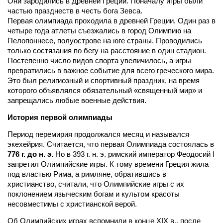
Они зародились в Древней Греции. Поначалу игры были
частью празднеств в честь бога Зевса.
Первая олимпиада проходила в древней Греции. Один раз в
четыре года атлеты съезжались в город Олимпию на
Пелопоннесе, полуострове на юге страны. Проводились
только состязания по бегу на расстояние в один стадион.
Постепенно число видов спорта увеличилось, а игры
превратились в важное событие для всего греческого мира.
Это был религиозный и спортивный праздник, на время
которого объявлялся обязательный «священный мир» и
запрещались любые военные действия.
История первой олимпиады
Период перемирия продолжался месяц и назывался
экехейрия. Считается, что первая Олимпиада состоялась в
776 г. до н. э.
Но в 393 г. н. э. римский император Феодосий I
запретил Олимпийские игры. К тому времени Греция жила
под властью Рима, а римляне, обратившись в
христианство, считали, что Олимпийские игры с их
поклонением языческим богам и культом красоты
несовместимы с христианской верой.
Об Олимпийских играх вспомнили в конце XIX в., после