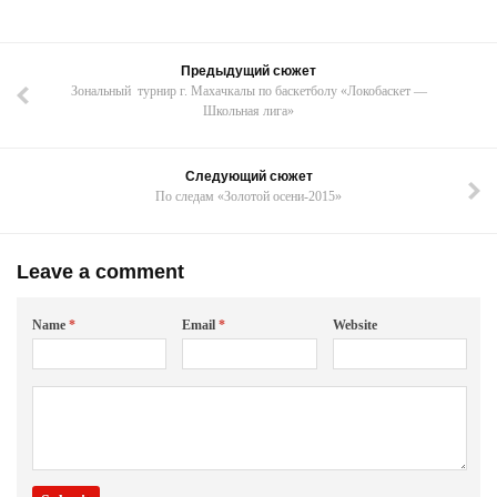
Предыдущий сюжет
Зональный турнир г. Махачкалы по баскетболу «Локобаскет —
Школьная лига»
Следующий сюжет
По следам «Золотой осени-2015»
Leave a comment
Name
*
Email
*
Website