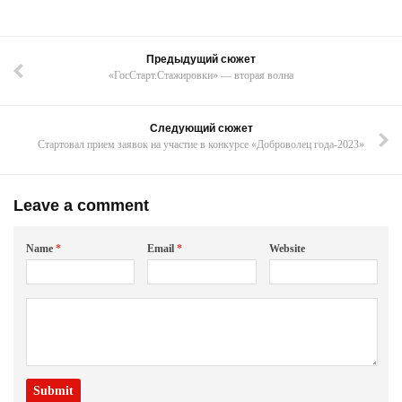
Предыдущий сюжет
«ГосСтарт.Стажировки» — вторая волна
Следующий сюжет
Стартовал прием заявок на участие в конкурсе «Доброволец года-2023»
Leave a comment
Name
*
Email
*
Website