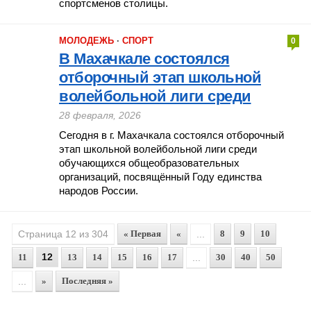
спортсменов столицы.
МОЛОДЕЖЬ
·
СПОРТ
0
В Махачкале состоялся
отборочный этап школьной
волейбольной лиги среди
28 февраля, 2026
Сегодня в г. Махачкала состоялся отборочный
этап школьной волейбольной лиги среди
обучающихся общеобразовательных
организаций, посвящённый Году единства
народов России.
Страница 12 из 304
« Первая
«
...
8
9
10
12
11
13
14
15
16
17
...
30
40
50
...
»
Последняя »