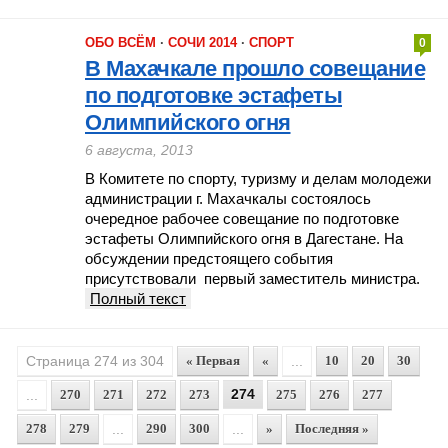
ОБО ВСЁМ
·
СОЧИ 2014
·
СПОРТ
0
В Махачкале прошло совещание
по подготовке эстафеты
Олимпийского огня
6 августа, 2013
В Комитете по спорту, туризму и делам молодежи
администрации г. Махачкалы состоялось
очередное рабочее совещание по подготовке
эстафеты Олимпийского огня в Дагестане. На
обсуждении предстоящего события
присутствовали первый заместитель министра.
Полный текст
Страница 274 из 304
« Первая
«
...
10
20
30
274
...
270
271
272
273
275
276
277
278
279
...
290
300
...
»
Последняя »