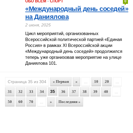
ОБО ВСЁМ
·
СПОРТ
0
«Международный день соседей»
на Даниялова
2 июня, 2025
Цикл мероприятий, организованных
Всероссийской политической партией «Единая
Россия» в рамках XI Всероссийской акции
«Международный день соседей» продолжился
теперь уже организовав мероприятие на улице
Даниялова 101.
Страница 35 из 304
« Первая
«
...
10
20
...
35
31
32
33
34
36
37
38
39
40
...
50
60
70
...
»
Последняя »