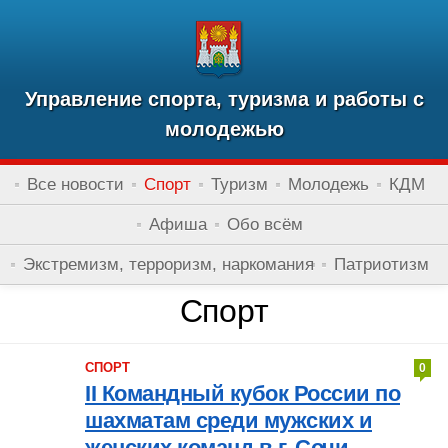
Управление спорта, туризма и работы с
молодежью
Все новости
Спорт
Туризм
Молодежь
КДМ
Афиша
Обо всём
Экстремизм, терроризм, наркомания
Патриотизм
Спорт
СПОРТ
0
II Командный кубок России по
шахматам среди мужских и
женских команд в г. Сочи