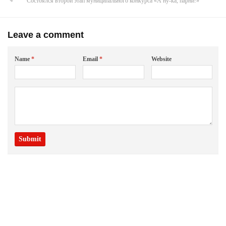
Состоялся второй этап муниципального конкурса «А ну-ка, парни!»
Leave a comment
Name
*
Email
*
Website