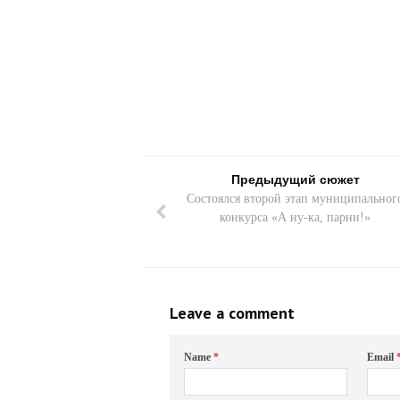
Предыдущий сюжет
Состоялся второй этап муниципальног
конкурса «А ну-ка, парни!»
Leave a comment
Name
*
Email