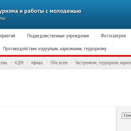
туризма и работы с молодежью
алы
приятий
Подведомственные учреждения
Фотогалерея
Противодействие коррупции, наркомании, терроризму
дежь
КДМ
Афиша
Обо всём
Экстремизм, терроризм, нарк
Соо