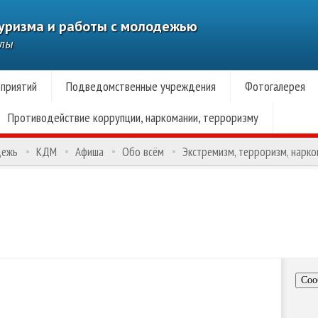
туризма и работы с молодежью
алы
приятий
Подведомственные учреждения
Фотогалерея
Противодействие коррупции, наркомании, терроризму
дежь
КДМ
Афиша
Обо всём
Экстремизм, терроризм, нарк
Соо