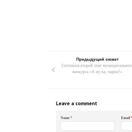
Предыдущий сюжет
Состоялся второй этап муниципальног
конкурса «А ну-ка, парни!»
Leave a comment
Name
*
Email