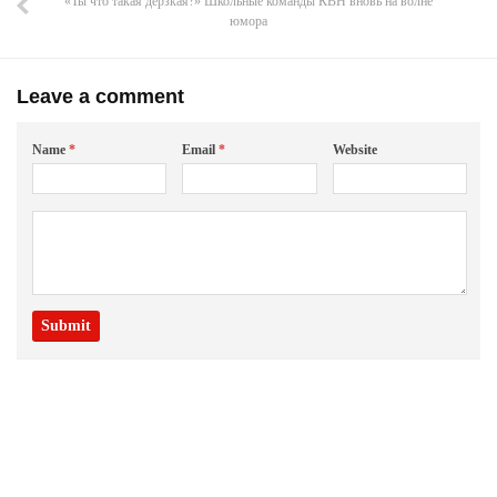
«Ты что такая дерзкая?» Школьные команды КВН вновь на волне
юмора
Leave a comment
Name
*
Email
*
Website