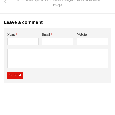
«Ты что такая дерзкая?» Школьные команды КВН вновь на волне
юмора
Leave a comment
Name
*
Email
*
Website