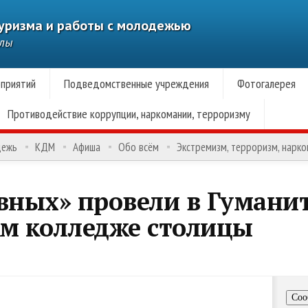
туризма и работы с молодежью
алы
приятий
Подведомственные учреждения
Фотогалерея
Противодействие коррупции, наркомании, терроризму
дежь
КДМ
Афиша
Обо всём
Экстремизм, терроризм, нарк
вных» провели в Гумани
ом колледже столицы
Соо