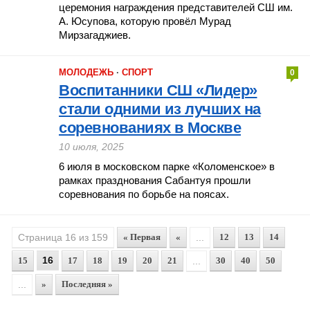
церемония награждения представителей СШ им.
А. Юсупова, которую провёл Мурад
Мирзагаджиев.
МОЛОДЕЖЬ
·
СПОРТ
0
Воспитанники СШ «Лидер»
стали одними из лучших на
соревнованиях в Москве
10 июля, 2025
6 июля в московском парке «Коломенское» в
рамках празднования Сабантуя прошли
соревнования по борьбе на поясах.
Страница 16 из 159
« Первая
«
...
12
13
14
16
15
17
18
19
20
21
...
30
40
50
...
»
Последняя »