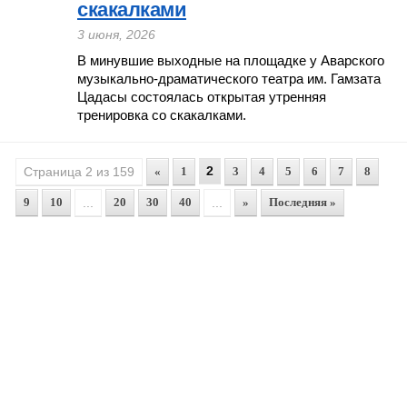
скакалками
3 июня, 2026
В минувшие выходные на площадке у Аварского
музыкально-драматического театра им. Гамзата
Цадасы состоялась открытая утренняя
тренировка со скакалками.
2
Страница 2 из 159
«
1
3
4
5
6
7
8
9
10
...
20
30
40
...
»
Последняя »