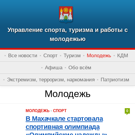
Управление спорта, туризма и работы с
молодежью
Все новости
Спорт
Туризм
Молодежь
КДМ
Афиша
Обо всём
Экстремизм, терроризм, наркомания
Патриотизм
Молодежь
МОЛОДЕЖЬ
·
СПОРТ
0
В Махачкале стартовала
спортивная олимпиада
«Олимпийские надежды»