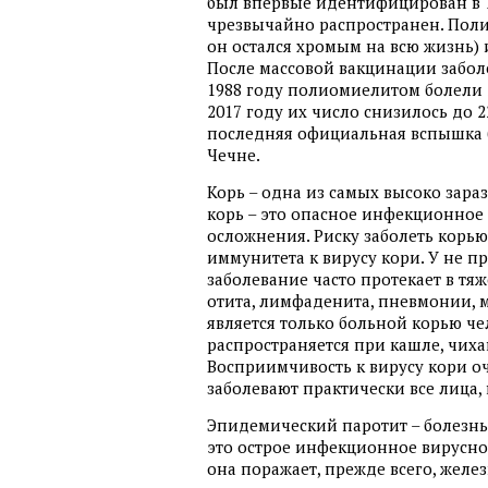
был впервые идентифицирован в 1
чрезвычайно распространен. Поли
он остался хромым на всю жизнь)
После массовой вакцинации заболе
1988 году полиомиелитом болели 30
2017 году их число снизилось до 2
последняя официальная вспышка б
Чечне.
Корь – одна из самых высоко зар
корь – это опасное инфекционное 
осложнения. Риску заболеть корь
иммунитета к вирусу кори. У не п
заболевание часто протекает в тя
отита, лимфаденита, пневмонии,
является только больной корью че
распространяется при кашле, чиха
Восприимчивость к вирусу кори о
заболевают практически все лица,
Эпидемический паротит – болезнь
это острое инфекционное вирусное
она поражает, прежде всего, желе