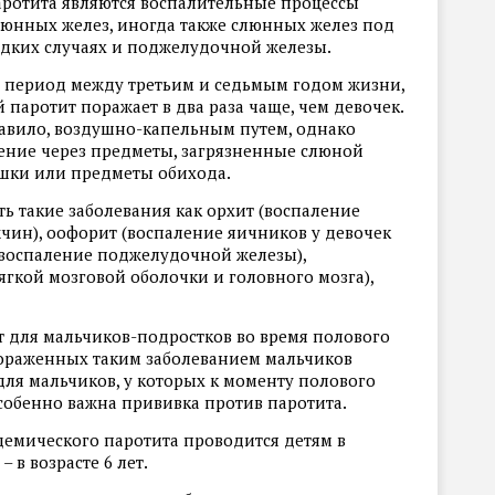
ротита являются воспалительные процессы
юнных желез, иногда также слюнных желез под
редких случаях и поджелудочной железы.
в период между третьим и седьмым годом жизни,
паротит поражает в два раза чаще, чем девочек.
равило, воздушно-капельным путем, однако
ение через предметы, загрязненные слюной
ушки или предметы обихода.
ь такие заболевания как орхит (воспаление
чин), оофорит (воспаление яичников у девочек
(воспаление поджелудочной железы),
гкой мозговой оболочки и головного мозга),
 для мальчиков-подростков во время полового
пораженных таким заболеванием мальчиков
для мальчиков, у которых к моменту полового
собенно важна прививка против паротита.
емического паротита проводится детям в
– в возрасте 6 лет.