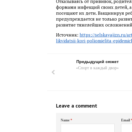
Отказываясь от прививок, родите
формами инфекций своих детей, а 
посещают их дети. Вакцинируя ре
предупреждается не только развит
развитие тяжелейших осложнений
Источник:
https://selskayajizn.ru/ar
likvidatsii-kori-poliomielita-epidemi
Предыдущий сюжет
«Спорт в каждый двор»
Leave a comment
Name
*
Email