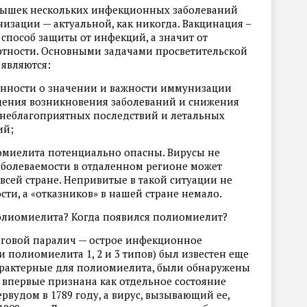
пышек нескольких инфекционных заболеваний
низации — актуальной, как никогда. Вакцинация –
способ защиты от инфекций, а значит от
ртности. Основными задачами просветительской
 являются:
нности о значении и важности иммунизации
дения возникновения заболеваний и снижения
 неблагоприятных последствий и летальных
ий;
миелита потенциально опасны. Вирусы не
аболеваемости в отдаленном регионе может
 всей стране. Непривитые в такой ситуации не
ости, а «отказников» в нашей стране немало.
полиомиелита? Когда появился полиомиелит?
говой паралич — острое инфекционное
 полиомиелита 1, 2 и 3 типов) был известен еще
характерные для полиомиелита, были обнаружены
 впервые признана как отдельное состояние
вудом в 1789 году, а вирус, вызывающий ее,