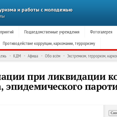
туризма и работы с молодежью
алы
приятий
Подведомственные учреждения
Фотогалерея
Противодействие коррупции, наркомании, терроризму
дежь
КДМ
Афиша
Обо всём
Экстремизм, терроризм, нарк
нации при ликвидации к
, эпидемического парот
Соо