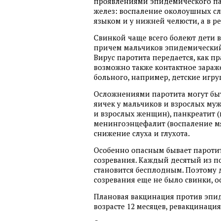
проявлениями эпидемического па
желез: воспаление околоушных сл
языком и у нижней челюсти, а в 
Свинкой чаще всего болеют дети 
причем мальчиков эпидемический 
Вирус паротита передается, как п
возможно также контактное зараж
больного, например, детские игр
Осложнениями паротита могут быт
яичек у мальчиков и взрослых муж
и взрослых женщин), панкреатит 
менингоэнцефалит (воспаление мя
снижение слуха и глухота.
Особенно опасным бывает паротит
созревания. Каждый десятый из 
становится бесплодным. Поэтому 
созревания еще не было свинки, о
Плановая вакцинация против эпид
возрасте 12 месяцев, ревакцинация 