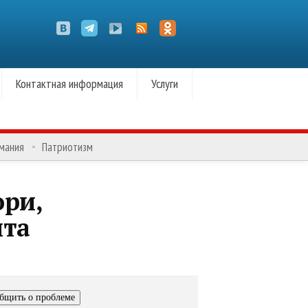
Контактная информация
Услуги
омания
Патриотизм
ори,
ита
бщить о проблеме