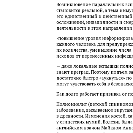
Возникновение параллельных вс
становится реальной, а тема имму
это единственный и действенный 
осложнений, инвалидности и сме
деятельности в этом направлении
-повышение уровня информирова
каждого человека для предупреж
их количества, уменьшение числа
исходов от перенесенных инфекц
— даже локальные вспышки полио
знают преград. Поэтому подъем з
достаточно быстро «аукнуться» по
могут чувствовать себя в безопасн
Как долго работает прививка от 
Полиомиелит (детский спинномоз
заболевание, вызываемое вирусами
в древности. Изменения костей, 
у египетских мумий. Болезнь была
английским врачом Майклом Андер