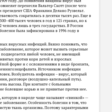
909 году. До появления вакцины вирус был
омиелит перенесли Вальтер Скотт (после чего
 и президент США Франклин Делано Рузвельт.
ваемость сократилась в десятки тысяч раз. Еще в
0–400 тысяч человек в год в 125 странах, но к
2 человек лишь в трех государствах. В России
олезни была зафиксирована в 1996 году в
азных вирусных инфекций. Важно понимать, что
заболевание, которое может вызвать серьезные
ю подвергается любой человек, не имеющий
ривитых против кори детей и взрослых
жёлой форме и с осложнениями в виде бронхита,
 менингоэнцефалита. Источником инфекции
ловек. Возбудитель инфекции – вирус, который
нии, разговоре (воздушно-капельный путь).
чень высока. При контакте с больными
 не болевшие корью и не привитые против нее.
, которую в народе чаще называют «свинкой» —
 заболевание. Особенность болезни в том, что
зистую ткань организма. Поэтому характерными