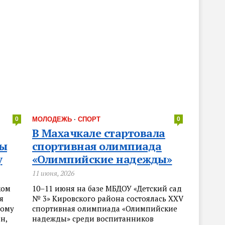
0
МОЛОДЕЖЬ
·
СПОРТ
0
В Махачкале стартовала
лы
спортивная олимпиада
у
«Олимпийские надежды»
11 июня, 2026
ком
10–11 июня на базе МБДОУ «Детский сад
я
№ 3» Кировского района состоялась XXV
ному
спортивная олимпиада «Олимпийские
н,
надежды» среди воспитанников