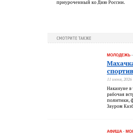
приуроченный ко Дню России.
СМОТРИТЕ ТАКЖЕ
МОЛОДЕЖЬ
Махачка
спортив
11 июня, 2026
Накануне в
рабочая вс
политики, ф
Зауром Каз
АФИША
·
МО