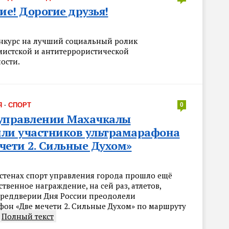
е! Дорогие друзья!
онкурс на лучший социальный ролик
мистской и антитеррористической
ости.
Я
·
СПОРТ
0
туправлении Махачкалы
ли участников ультрамарафона
чети 2. Сильные Духом»
 стенах спорт управления города прошло ещё
твенное награждение, на сей раз, атлетов,
преддверии Дня России преодолели
фон «Две мечети 2. Сильные Духом» по маршруту
Полный текст