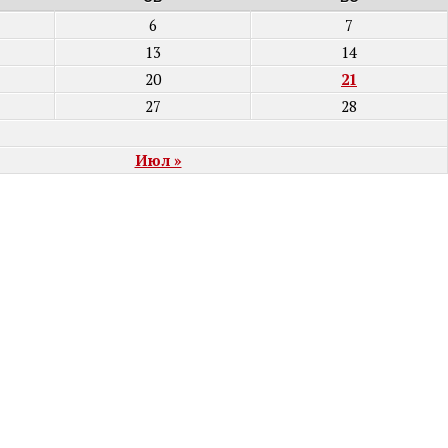
6
7
13
14
20
21
27
28
Июл »