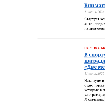
Внимани
11 июня, 2026
Стартует к
антиэкстре
направленн
НАРКОМАНИ
В спор
награди
«Две ме
11 июня, 2026
Накануне в
одно торжес
которые в 
ультрамара
Махачкала.