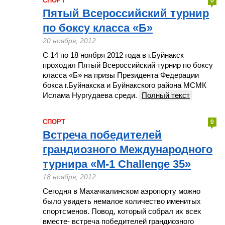
СПОРТ
0
Пятый Всероссийский турнир
по боксу класса «Б»
20 ноября, 2012
С 14 по 18 ноября 2012 года в г.Буйнакск
проходил Пятый Всероссийский турнир по боксу
класса «Б» на призы Президента Федерации
бокса г.Буйнакска и Буйнакского района МСМК
Ислама Нургудаева среди.
Полный текст
СПОРТ
0
Встреча победителей
грандиозного Международного
турнира «M-1 Challenge 35»
18 ноября, 2012
Сегодня в Махачкалинском аэропорту можно
было увидеть немалое количество именитых
спортсменов. Повод, который собрал их всех
вместе- встреча победителей грандиозного