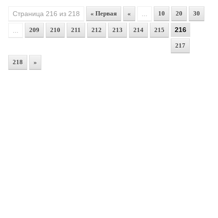
Страница 216 из 218
« Первая
«
...
10
20
30
216
...
209
210
211
212
213
214
215
217
218
»