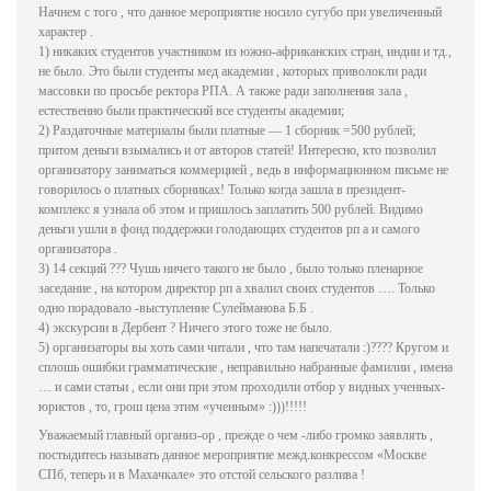
Начнем с того , что данное мероприятие носило сугубо при увеличенный
характер .
1) никаких студентов участником из южно-африканских стран, индии и тд.,
не было. Это были студенты мед академии , которых приволокли ради
массовки по просьбе ректора РПА. А также ради заполнения зала ,
естественно были практический все студенты академии;
2) Раздаточные материалы были платные — 1 сборник =500 рублей;
притом деньги взымались и от авторов статей! Интересно, кто позволил
организатору заниматься коммерцией , ведь в информационном письме не
говорилось о платных сборниках! Только когда зашла в президент-
комплекс я узнала об этом и пришлось заплатить 500 рублей. Видимо
деньги ушли в фонд поддержки голодающих студентов рп а и самого
организатора .
3) 14 секций ??? Чушь ничего такого не было , было только пленарное
заседание , на котором директор рп а хвалил своих студентов …. Только
одно порадовало -выступление Сулейманова Б.Б .
4) экскурсии в Дербент ? Ничего этого тоже не было.
5) организаторы вы хоть сами читали , что там напечатали :)???? Кругом и
сплошь ошибки грамматические , неправильно набранные фамилии , имена
… и сами статьи , если они при этом проходили отбор у видных ученных-
юристов , то, грош цена этим «ученным» :)))!!!!!
Уважаемый главный организ-ор , прежде о чем -либо громко заявлять ,
постыдитесь называть данное мероприятие межд.конкрессом «Москве
СПб, теперь и в Махачкале» это отстой сельского разлива !