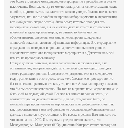
тем более это первое международное мероприятие в республике, и она не
исключение. Возможно, где то можно наткнутся на какие то механические
ошибки, видимо вы там нашли то что хотели увидеть больше всего, за что
зацепиться, или же вы вообще не прошли отбор на участие в мероприятии,
вот и обиделись скорее всего)). Знаю ребят, которые проводят это
мероприятие, скажу вам, вы их «ногтя» даже не стоите и что касается
претензий в адрес организаторов, то считаю их более чем не
обоснованными, уверенна, она направленна против конкретных
личностей, заказная, лживая и фальшивая информация. Это мероприятие
оправдало все ожидания и прошло на достаточно высоком уровне,
аналогичного научного юридического мероприятия в Дагестане на моей
памяти не проводилось никогда.
Стыдно должно быть вам, за ваш завистливый и лживый язык, а не
организаторам, которые каждый год с пользой для молодых проводят
такого рода мероприятия. Поверьте мне, уверенна, они и в следующем
году громко заявят о конгрессе, и так же с блеском его проведут, во что
бы то ни стало, нравиться это кому то, или нет. А вам как юристу я желаю,
что бы вы совершенствовались. Но только в правильном направлении, а не
быть чьей то подсадной уткой. Все что вы написали полная чушь, не
соответствующая действительности. Для вас, это должно быть, по
меньшей мере проявлением не корректности и непрофессионализма, так
как представленная вами информация не основана на действительности и
фактах, а является «пустословием». Но все же я решила Вам написать то,
что знаю на все 100%. И могу вам с уверенностью сказать, что
Международный Молодежный Юридический Конгресс станет ежегодным