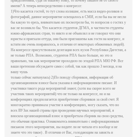
правдолюбивы, судя по вашему Нику, то почему пишите не от своего
имени? А теперь непосредственно о конгрессе:
1)Что касается гостей, то тут слова излишне, есть масса видео-роликов и
фотографий, данное мероприятие освещалось в СМИ, если бы вы не несли
бы какую то ересь, внимательно их посмотрели бы, то вопросов о гостях у
вас не возникло бы. Что касается студентов ДГМА, в частности студенты
южно-африканских стран, то никто и не объявлял и не говорил что они
юристы и приехали оттуда, они были приглашены как гости на конгресс, и
кстати им очень понравилось, в отличии от некоторых обиженных людей).
На конгрессе присутствовали делегации всех вузов Республики Дагестан, а
не только РПА. Возможно, студентов РПА было больше, но это и
правильно, так как мероприятие проходило по эгидой РПА МЮ РФ. Все
ваши претензии обсуждаете сами с собой, так как прошло 3 месяца, и на
вашу чушь
только сейчас наткнулась) 2)По поводу сборников, информация об
организационном взносе была указана в информационном письме. И
участники такого рода мероприятий знают, (хотя вы скорее всего не
участник таких мероприятий) что не только на конгрессе, но и на
конференциях предполагается приобретение сборников за свой счет. Я
многократно принимала участие в конференциях, могу сказать, что во
всех ВУЗах нашей страны при проведении научных мероприятий, я
вносила организационный взнос и приобретала сборник на свои средства,
это обычная практика. Ознакомьтесь внимательно с информационным
письмом этого мероприятия, вы видите ли не читали его вообще и не
знаете что это такое) . В отличии от Вас, голодающим на зависть и