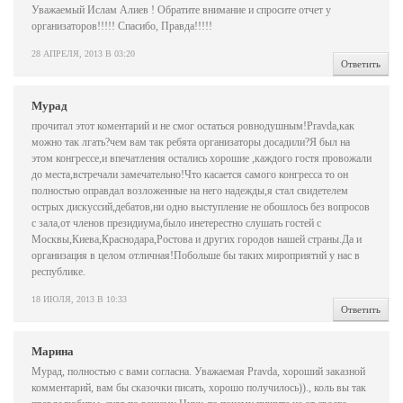
Уважаемый Ислам Алиев ! Обратите внимание и спросите отчет у
организаторов!!!!! Спасибо, Правда!!!!!
28 АПРЕЛЯ, 2013 В 03:20
Ответить
Мурад
прочитал этот коментарий и не смог остаться ровнодушным!Pravda,как
можно так лгать?чем вам так ребята организаторы досадили?Я был на
этом конгрессе,и впечатления остались хорошие ,каждого гостя провожали
до места,встречали замечательно!Что касается самого конгресса то он
полностью оправдал возложенные на него надежды,я стал свидетелем
острых дискуссий,дебатов,ни одно выступление не обошлось без вопросов
с зала,от членов президиума,было инетерестно слушать гостей с
Москвы,Киева,Краснодара,Ростова и других городов нашей страны.Да и
организация в целом отличная!Побольше бы таких мироприятий у нас в
республике.
18 ИЮЛЯ, 2013 В 10:33
Ответить
Mарина
Мурад, полностью с вами согласна. Уважаемая Pravda, хороший заказной
комментарий, вам бы сказочки писать, хорошо получилось))., коль вы так