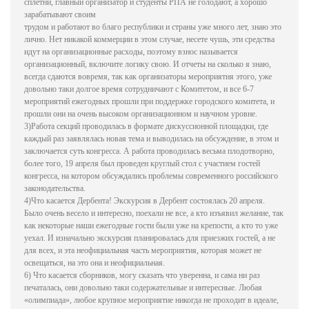
сплетни, главный организатор и студенты РПА не голодают, а хорошо
зарабатывают своим
трудом и работают во благо республики и страны уже много лет, знаю это
лично. Нет никакой коммерции в этом случае, несете чушь, эти средства
идут на организационные расходы, поэтому взнос называется
организационный, включите логику свою. И отчеты на сколько я знаю,
всегда сдаются вовремя, так как организаторы мероприятия этого, уже
довольно таки долгое время сотрудничают с Комитетом, и все 6-7
мероприятий ежегодных прошли при поддержке городского комитета, и
прошли они на очень высоком организационном и научном уровне.
3)Работа секций проводилась в формате дискуссионной площадки, где
каждый раз заявлялась новая тема и выводилась на обсуждение, в этом и
заключается суть конгресса. А работа проводилась весьма плодотворно,
более того, 19 апреля был проведен круглый стол с участием гостей
конгресса, на котором обсуждались проблемы современного российского
законодательства.
4)Что касается Дербента! Экскурсия в Дербент состоялась 20 апреля.
Было очень весело и интересно, поехали не все, а кто изъявил желание, так
как некоторые наши ежегодные гости были уже на крепости, а кто то уже
уехал. И изначально экскурсия планировалась для приезжих гостей, а не
для всех, и эта неофициальная часть мероприятия, которая может не
освещаться, на это она и неофициальная.
6) Что касается сборников, могу сказать что уверенна, и сама ни раз
печаталась, они довольно таки содержательные и интересные. Любая
«олимпиада», любое крупное мероприятие никогда не проходит в идеале,