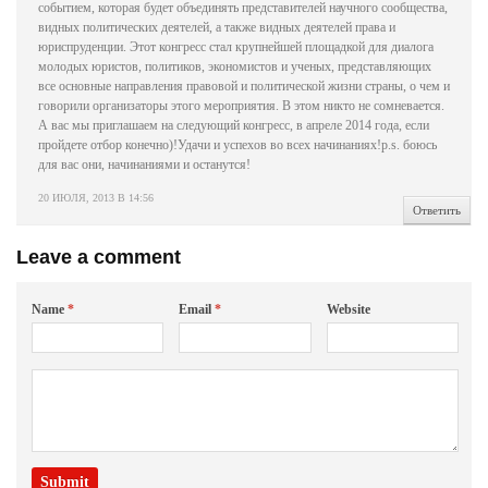
событием, которая будет объединять представителей научного сообщества,
видных политических деятелей, а также видных деятелей права и
юриспруденции. Этот конгресс стал крупнейшей площадкой для диалога
молодых юристов, политиков, экономистов и ученых, представляющих
все основные направления правовой и политической жизни страны, о чем и
говорили организаторы этого мероприятия. В этом никто не сомневается.
А вас мы приглашаем на следующий конгресс, в апреле 2014 года, если
пройдете отбор конечно)!Удачи и успехов во всех начинаниях!p.s. боюсь
для вас они, начинаниями и останутся!
20 ИЮЛЯ, 2013 В 14:56
Ответить
Leave a comment
Name
*
Email
*
Website