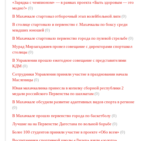
«Зарядка с чемпионом» — в рамках проекта «Быть здоровым — это
модно!»
(0)
В Махачкале стартовал отборочный этап волейбольной лиги
(0)
В столице стартовало и первенство г. Махачкалы по боксу среди
младших юношей
(0)
В Махачкале стартовало первенство города по пулевой стрельбе
(0)
Мурад Мирзагаджиев провел совещание с директорами спортшкол
столицы
(0)
В Управлении прошло ежегодное совещание с представителями
КДМ
(0)
Сотрудники Управления приняли участие в праздновании начала
Масленицы
(0)
Юная махачкалинка принесла в копилку сборной республики 2
медали российского Первенства по шахматам
(0)
В Махачкале обсудили развитие адаптивных видов спорта в регионе
(0)
В Махачкале прошло первенство города по баскетболу
(0)
Лучшие на на Первенстве Дагестана по вольной борьбе
(0)
Более 100 студентов приняли участие в проекте «Обо всем»
(0)
Воспитанники спортивной школы «Лидер» взяли «золото»