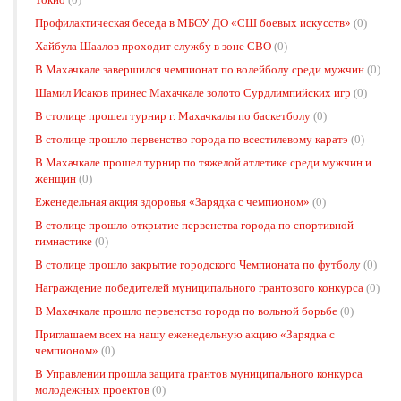
Профилактическая беседа в МБОУ ДО «СШ боевых искусств»
(0)
Хайбула Шаалов проходит службу в зоне СВО
(0)
В Махачкале завершился чемпионат по волейболу среди мужчин
(0)
Шамил Исаков принес Махачкале золото Сурдлимпийских игр
(0)
В столице прошел турнир г. Махачкалы по баскетболу
(0)
В столице прошло первенство города по всестилевому каратэ
(0)
В Махачкале прошел турнир по тяжелой атлетике среди мужчин и
женщин
(0)
Еженедельная акция здоровья «Зарядка с чемпионом»
(0)
В столице прошло открытие первенства города по спортивной
гимнастике
(0)
В столице прошло закрытие городского Чемпионата по футболу
(0)
Награждение победителей муниципального грантового конкурса
(0)
В Махачкале прошло первенство города по вольной борьбе
(0)
Приглашаем всех на нашу еженедельную акцию «Зарядка с
чемпионом»
(0)
В Управлении прошла защита грантов муниципального конкурса
молодежных проектов
(0)