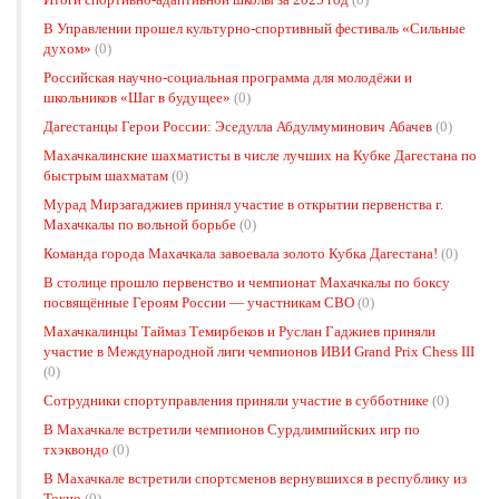
В Управлении прошел культурно-спортивный фестиваль «Сильные
духом»
(0)
Российская научно-социальная программа для молодёжи и
школьников «Шаг в будущее»
(0)
Дагестанцы Герои России: Эседулла Абдулмуминович Абачев
(0)
Махачкалинские шахматисты в числе лучших на Кубке Дагестана по
быстрым шахматам
(0)
Мурад Мирзагаджиев принял участие в открытии первенства г.
Махачкалы по вольной борьбе
(0)
Команда города Махачкала завоевала золото Кубка Дагестана!
(0)
В столице прошло первенство и чемпионат Махачкалы по боксу
посвящённые Героям России — участникам СВО
(0)
Махачкалинцы Таймаз Темирбеков и Руслан Гаджиев приняли
участие в Международной лиги чемпионов ИВИ Grand Prix Chess III
(0)
Сотрудники спортуправления приняли участие в субботнике
(0)
В Махачкале встретили чемпионов Сурдлимпийских игр по
тхэквондо
(0)
В Махачкале встретили спортсменов вернувшихся в республику из
Токио
(0)