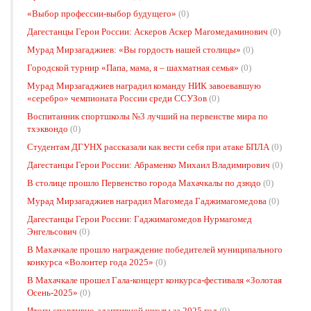
«Выбор профессии-выбор будущего»
(0)
Дагестанцы Герои России: Аскеров Аскер Магомедаминович
(0)
Мурад Мирзагаджиев: «Вы гордость нашей столицы»
(0)
Городской турнир «Папа, мама, я – шахматная семья»
(0)
Мурад Мирзагаджиев наградил команду НИК завоевавшую
«серебро» чемпионата России среди ССУЗов
(0)
Воспитанник спортшколы №3 лучший на первенстве мира по
тхэквондо
(0)
Студентам ДГУНХ рассказали как вести себя при атаке БПЛА
(0)
Дагестанцы Герои России: Абраменко Михаил Владимирович
(0)
В столице прошло Первенство города Махачкалы по дзюдо
(0)
Мурад Мирзагаджиев наградил Магомеда Гаджимагомедова
(0)
Дагестанцы Герои России: Гаджимагомедов Нурмагомед
Энгельсович
(0)
В Махачкале прошло награждение победителей муниципального
конкурса «Волонтер года 2025»
(0)
В Махачкале прошел Гала-концерт конкурса-фестиваля «Золотая
Осень-2025»
(0)
Итоги спортивно-адаптивной школы за 2025 год
(0)