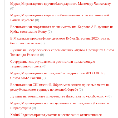
Мурад Мирзагаджиев вручил благодарность Магомеду Чанкалаеву
(0)
Мурад Мирзагаджиев выразил соболезнования в связи с кончиной
Гапиза Мусаева
(0)
Воспитанники спортшколы по шахматам им. Карпова А.Е. лучшие на
Кубке столицы по блицу
(0)
В Махачкале прошел финал детского Кубка Дагестана 2025 года по
быстрым шахматам
(0)
Лучшие на Всероссийских соревнованиях «Кубок Президента Союза
Тхэквондо России»
(0)
Сотрудники спортуправления расчистили прилегающую
территорию от снега
(0)
Мурад Мирзагаджиев награжден благодарностью ДРОО ФСБЕ,
Союза ММА России
(0)
Воспитанники СШ имени Б. Ибрагимова заняли призовые места на
республиканском турнире по вольной борьбе
(0)
Лучшие на чемпионате и первенстве Дагестана по «кикбоксинг»
(0)
Мурад Мирзагаджиев провел церемонию награждения Джамалова
Шарапутдина
(0)
Хабиб Гаджиев принял участие в чествовании отличившихся