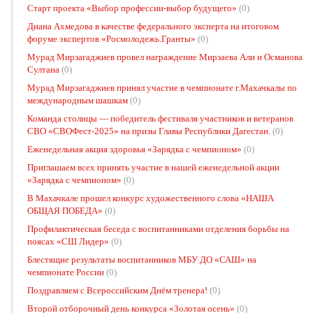
Старт проекта «Выбор профессии-выбор будущего»
(0)
Диана Ахмедова в качестве федерального эксперта на итоговом
форуме экспертов «Росмолодежь.Гранты»
(0)
Мурад Мирзагаджиев провел награждение Мирзаева Али и Османова
Султана
(0)
Мурад Мирзагаджиев принял участие в чемпионате г.Махачкалы по
международным шашкам
(0)
Команда столицы — победитель фестиваля участников и ветеранов
СВО «СВОФест-2025» на призы Главы Республики Дагестан.
(0)
Еженедельная акция здоровья «Зарядка с чемпионом»
(0)
Приглашаем всех принять участие в нашей еженедельной акции
«Зарядка с чемпионом»
(0)
В Махачкале прошел конкурс художественного слова «НАША
ОБЩАЯ ПОБЕДА»
(0)
Профилактическая беседа с воспитанниками отделения борьбы на
поясах «СШ Лидер»
(0)
Блестящие результаты воспитанников МБУ ДО «САШ» на
чемпионате России
(0)
Поздравляем с Всероссийским Днём тренера!
(0)
Второй отборочный день конкурса «Золотая осень»
(0)