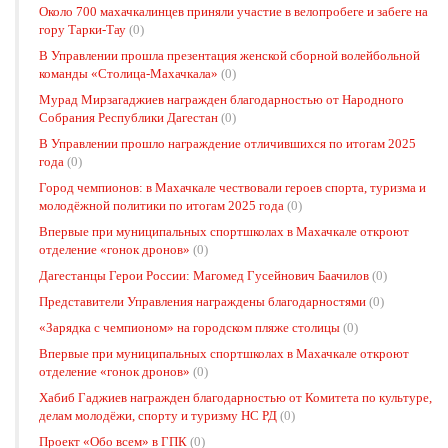
Около 700 махачкалинцев приняли участие в велопробеге и забеге на
гору Тарки-Тау
(0)
В Управлении прошла презентация женской сборной волейбольной
команды «Столица-Махачкала»
(0)
Мурад Мирзагаджиев награжден благодарностью от Народного
Собрания Республики Дагестан
(0)
В Управлении прошло награждение отличившихся по итогам 2025
года
(0)
Город чемпионов: в Махачкале чествовали героев спорта, туризма и
молодёжной политики по итогам 2025 года
(0)
Впервые при муниципальных спортшколах в Махачкале откроют
отделение «гонок дронов»
(0)
Дагестанцы Герои России: Магомед Гусейнович Баачилов
(0)
Представители Управления награждены благодарностями
(0)
«Зарядка с чемпионом» на городском пляже столицы
(0)
Впервые при муниципальных спортшколах в Махачкале откроют
отделение «гонок дронов»
(0)
Хабиб Гаджиев награжден благодарностью от Комитета по культуре,
делам молодёжи, спорту и туризму НС РД
(0)
Проект «Обо всем» в ГПК
(0)