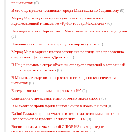
по шахматам
(0)
В столице прошел чемпионат города Махачкалы по бадминтону
(0)
Мурад Мирзагаджиев принял участие в соревнованиях по
художественной гимнастике «Кубок города Махачкалы»
(0)
Подведены итоги Первенства г. Махачкалы по шахматам среди детей
(0)
Пушкинская карта — твой пропуск в мир искусства
(0)
Мурад Мирзагаджиев провел совещание посвященное проведению
спортивного фестиваля «Дружба»
(0)
В Национальном центре «Россия» стартует авторский выставочный
проект «Уроки географии»
(0)
В Махачкале стартовало первенство столицы по классическим
шахматам
(0)
Беседа с воспитанниками спортшколы №5
(0)
Совещание с представителями игровых видов спорта
(0)
В Махачкале прошел финал школьной волейбольной лиги
(0)
Хабиб Гаджиев принял участие в открытии регионального этапа
Всероссийского проекта «УниверЛига ГТО»
(0)
Воспитанник махачкалинской СШОР №3 стал призером
международного турнира Slovenia Open 2026!
(0)