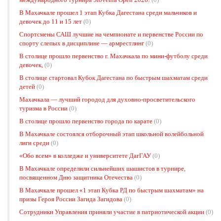
В Махачкале прошел 1 этап Кубка Дагестана среди мальчиков и
девочек до 11 и 15 лет
(0)
Спортсмены САШ лучшие на чемпионате и первенстве России по
спорту слепых в дисциплине — армрестлинг
(0)
В столице прошло первенство г. Махачкала по мини-футболу среди
девочек,
(0)
В столице стартовал Кубок Дагестана по быстрым шахматам среди
детей
(0)
Махачкала — лучший городод для духовно-просветительского
туризма в России
(0)
В столице прошло первенство города по карате
(0)
В Махачкале состоялся отборочный этап школьной волейбольной
лиги среди
(0)
«Обо всем» в колледже и университете ДагГАУ
(0)
В Махачкале определили сильнейших шашистов в турнире,
посвященном Дню защитника Отечества
(0)
В Махачкале прошел «1 этап Кубка РД по быстрым шахматам» на
призы Героя России Загида Загидова
(0)
Сотрудники Управления приняли участие в патриотической акции
(0)