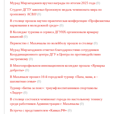
Мурад Мирзагаджиев вручил награды по итогам 2025 года
(0)
Студент ДГТУ завоевал бронзовую медаль чемпионата мира по
грэпплингу ACBJJ
(0)
В столице прошла научно-практическая конференция «Профилактика
наркомании в молодежной среде»
(0)
В Колледже туризма и сервиса ДГУНХ организовали ярмарку
вакансий
(0)
Первенство г. Махачкалы по волейболу прошло в столице
(0)
Мурад Мирзагаджиев отметил благодарностями сотрудников
Координационного центра ДГУ и Центра по противодействию
экстремизму
(0)
В Многопрофильном инновационном колледже прошла «Ярмарка
доброты»
(0)
В Махачкале прошел 16-й городской турнир «Папа, мама, я –
шахматная семья»
(0)
Турнир «Битва за пояс»: триумф воспитанников спортшколы
«Лидер»
(0)
В столице состоялся чемпионат города по настольному теннису
среди работников Администрации г. Махачкалы
(0)
Встреча с представителем «Кавказ.РФ»
(0)