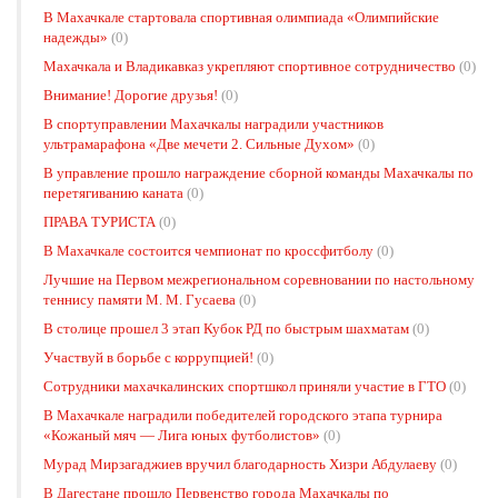
В Махачкале стартовала спортивная олимпиада «Олимпийские
надежды»
(0)
Махачкала и Владикавказ укрепляют спортивное сотрудничество
(0)
Внимание! Дорогие друзья!
(0)
В спортуправлении Махачкалы наградили участников
ультрамарафона «Две мечети 2. Сильные Духом»
(0)
В управление прошло награждение сборной команды Махачкалы по
перетягиванию каната
(0)
ПРАВА ТУРИСТА
(0)
В Махачкале состоится чемпионат по кроссфитболу
(0)
Лучшие на Первом межрегиональном соревновании по настольному
теннису памяти М. М. Гусаева
(0)
В столице прошел 3 этап Кубок РД по быстрым шахматам
(0)
Участвуй в борьбе с коррупцией!
(0)
Сотрудники махачкалинских спортшкол приняли участие в ГТО
(0)
В Махачкале наградили победителей городского этапа турнира
«Кожаный мяч — Лига юных футболистов»
(0)
Мурад Мирзагаджиев вручил благодарность Хизри Абдулаеву
(0)
В Дагестане прошло Первенство города Махачкалы по