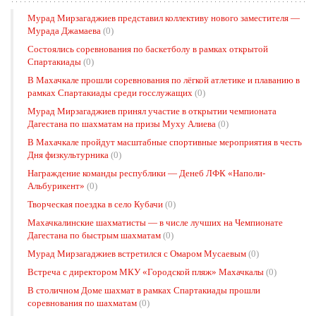
Мурад Мирзагаджиев представил коллективу нового заместителя —
Мурада Джамаева
(0)
Состоялись соревнования по баскетболу в рамках открытой
Спартакиады
(0)
В Махачкале прошли соревнования по лёгкой атлетике и плаванию в
рамках Спартакиады среди госслужащих
(0)
Мурад Мирзагаджиев принял участие в открытии чемпионата
Дагестана по шахматам на призы Муху Алиева
(0)
В Махачкале пройдут масштабные спортивные мероприятия в честь
Дня физкультурника
(0)
Награждение команды республики — Денеб ЛФК «Наполи-
Альбурикент»
(0)
Творческая поездка в село Кубачи
(0)
Махачкалинские шахматисты — в числе лучших на Чемпионате
Дагестана по быстрым шахматам
(0)
Мурад Мирзагаджиев встретился с Омаром Мусаевым
(0)
Встреча с директором МКУ «Городской пляж» Махачкалы
(0)
В столичном Доме шахмат в рамках Спартакиады прошли
соревнования по шахматам
(0)