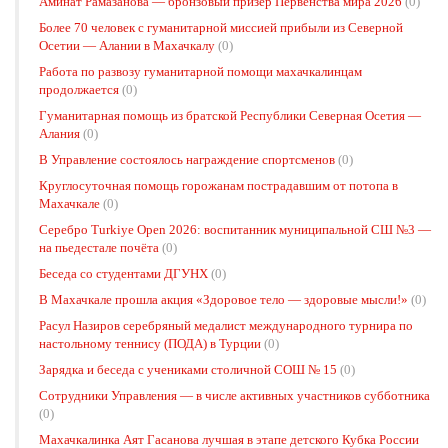
Аминат Рамазанова — бронзовый призёр Первенства мира 2026
(0)
Более 70 человек с гуманитарной миссией прибыли из Северной
Осетии — Алании в Махачкалу
(0)
Работа по развозу гуманитарной помощи махачкалинцам
продолжается
(0)
Гуманитарная помощь из братской Республики Северная Осетия —
Алания
(0)
В Управление состоялось награждение спортсменов
(0)
Круглосуточная помощь горожанам пострадавшим от потопа в
Махачкале
(0)
Серебро Turkiye Open 2026: воспитанник муниципальной СШ №3 —
на пьедестале почёта
(0)
Беседа со студентами ДГУНХ
(0)
В Махачкале прошла акция «Здоровое тело — здоровые мысли!»
(0)
Расул Назиров серебряный медалист международного турнира по
настольному теннису (ПОДА) в Турции
(0)
Зарядка и беседа с учениками столичной СОШ № 15
(0)
Сотрудники Управления — в числе активных участников субботника
(0)
Махачкалинка Аят Гасанова лучшая в этапе детского Кубка России