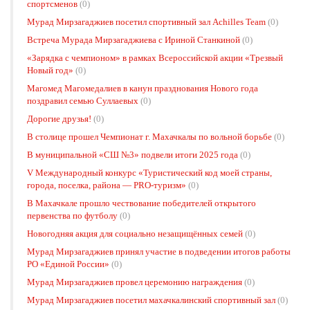
спортсменов
(0)
Мурад Мирзагаджиев посетил спортивный зал Achilles Team
(0)
Встреча Мурада Мирзагаджиева с Ириной Станкиной
(0)
«Зарядка с чемпионом» в рамках Всероссийской акции «Трезвый
Новый год»
(0)
Магомед Магомедалиев в канун празднования Нового года
поздравил семью Суллаевых
(0)
Дорогие друзья!
(0)
В столице прошел Чемпионат г. Махачкалы по вольной борьбе
(0)
В муниципальной «СШ №3» подвели итоги 2025 года
(0)
V Международный конкурс «Туристический код моей страны,
города, поселка, района — PRO-туризм»
(0)
В Махачкале прошло чествование победителей открытого
первенства по футболу
(0)
Новогодняя акция для социально незащищённых семей
(0)
Мурад Мирзагаджиев принял участие в подведении итогов работы
РО «Единой России»
(0)
Мурад Мирзагаджиев провел церемонию награждения
(0)
Мурад Мирзагаджиев посетил махачкалинский спортивный зал
(0)