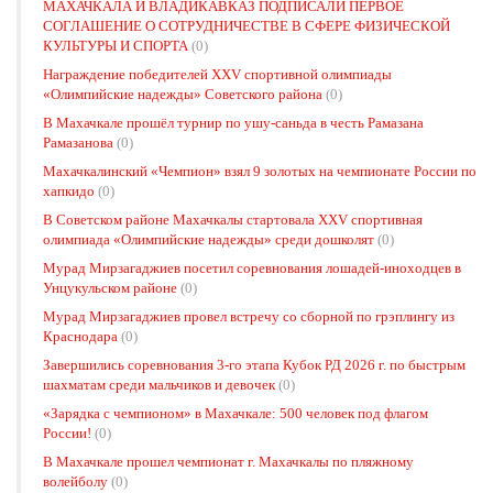
МАХАЧКАЛА И ВЛАДИКАВКАЗ ПОДПИСАЛИ ПЕРВОЕ
СОГЛАШЕНИЕ О СОТРУДНИЧЕСТВЕ В СФЕРЕ ФИЗИЧЕСКОЙ
КУЛЬТУРЫ И СПОРТА
(0)
Награждение победителей XXV спортивной олимпиады
«Олимпийские надежды» Советского района
(0)
В Махачкале прошёл турнир по ушу-саньда в честь Рамазана
Рамазанова
(0)
Махачкалинский «Чемпион» взял 9 золотых на чемпионате России по
хапкидо
(0)
В Советском районе Махачкалы стартовала XXV спортивная
олимпиада «Олимпийские надежды» среди дошколят
(0)
Мурад Мирзагаджиев посетил соревнования лошадей-иноходцев в
Унцукульском районе
(0)
Мурад Мирзагаджиев провел встречу со сборной по грэплингу из
Краснодара
(0)
Завершились соревнования 3-го этапа Кубок РД 2026 г. по быстрым
шахматам среди мальчиков и девочек
(0)
«Зарядка с чемпионом» в Махачкале: 500 человек под флагом
России!
(0)
В Махачкале прошел чемпионат г. Махачкалы по пляжному
волейболу
(0)