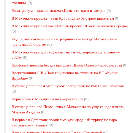
столицы.
(0)
Показ документально фильма «Кавказ сегодня и завтра»
(0)
В Махачкале прошел 4 этап Кубок РД по быстрым шахматам
(0)
В Махачкале прошел масштабный проект «Школа-безопасная среда»
(0)
Подписано соглашение о сотрудничестве между Махачкалой и
иранским Голидагом
(0)
В Махачкале пройдет «Диктант на языках народов Дагестана —
2025»
(0)
Профилактическая беседа прошла в Школе Олимпийского резерва
(0)
Воспитанники СШ «Полет» успешно выступили на ВС «Кубок
Дружбы»
(0)
В столице прошел 4 этап Кубок республики по быстрым шахматам
(0)
Первенство г. Махачкалы по армрестлингу
(0)
В столице прошло Первенство г. Махачкалы по ушу-саньда в честь
Мурада Ахадова
(0)
В первые в Дагестане прошел международный турнир по пара-
настольному теннису
(0)
Встреча Мурада Мирзагаджиева с Ольгой Семеновой
(0)