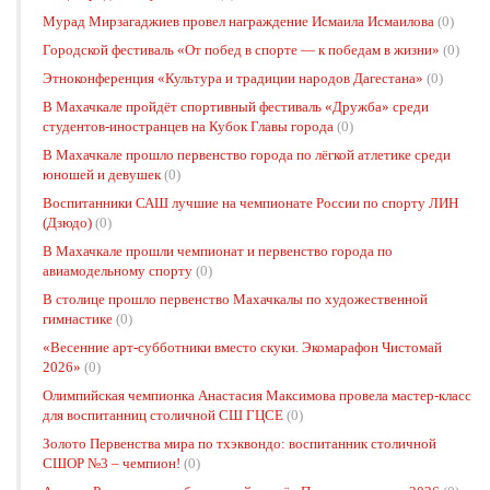
Мурад Мирзагаджиев провел награждение Исмаила Исмаилова
(0)
Городской фестиваль «От побед в спорте — к победам в жизни»
(0)
Этноконференция «Культура и традиции народов Дагестана»
(0)
В Махачкале пройдёт спортивный фестиваль «Дружба» среди
студентов-иностранцев на Кубок Главы города
(0)
В Махачкале прошло первенство города по лёгкой атлетике среди
юношей и девушек
(0)
Воспитанники САШ лучшие на чемпионате России по спорту ЛИН
(Дзюдо)
(0)
В Махачкале прошли чемпионат и первенство города по
авиамодельному спорту
(0)
В столице прошло первенство Махачкалы по художественной
гимнастике
(0)
«Весенние арт-субботники вместо скуки. Экомарафон Чистомай
2026»
(0)
Олимпийская чемпионка Анастасия Максимова провела мастер-класс
для воспитанниц столичной СШ ГЦСЕ
(0)
Золото Первенства мира по тхэквондо: воспитанник столичной
СШОР №3 – чемпион!
(0)