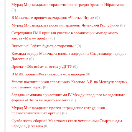
Мурад Мирзагаджиев торжественно наградил Арслана Ибрагимова
(0)
В Махачкале прошел экомарафон «Чистые Игры»
(0)
Мурад Мирзагаджиев посетил парламент Чеченской Республики
(0)
Сотрудники ГМЦ приняли участие в организации молодежного
квеста «Мы — профи»
(0)
Внимание! Ребята будьте осторожны !
(0)
Команда города Махачкала вновь в лидерах на Спартакиаде народов
Дагестана
(0)
Проект «Обо всём» в гостях у ДГТУ
(0)
В МИК прошел Фестиваль дружбы народов
(0)
Успехи воспитанников спортшколы Карпова А.Е. на Международных
спортивных играх
(0)
Зарядка чемпиона с участниками IV Международного молодежного
форума «Школа молодого теолога»
(0)
Мурад Мирзагаджиев провел награждение сотрудников
правоохранительных органов
(0)
Футболисты сборной Махачкалы стали чемпионами Спартакиады
народов Дагестана
(0)