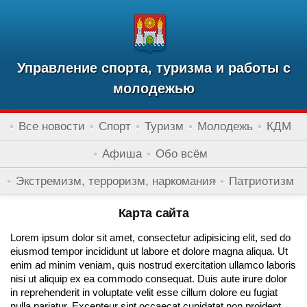
Управление спорта, туризма и работы с
молодежью
Все новости
Спорт
Туризм
Молодежь
КДМ
Афиша
Обо всём
Экстремизм, терроризм, наркомания
Патриотизм
Карта сайта
Lorem ipsum dolor sit amet, consectetur adipisicing elit, sed do
eiusmod tempor incididunt ut labore et dolore magna aliqua. Ut
enim ad minim veniam, quis nostrud exercitation ullamco laboris
nisi ut aliquip ex ea commodo consequat. Duis aute irure dolor
in reprehenderit in voluptate velit esse cillum dolore eu fugiat
nulla pariatur. Excepteur sint occaecat cupidatat non proident,