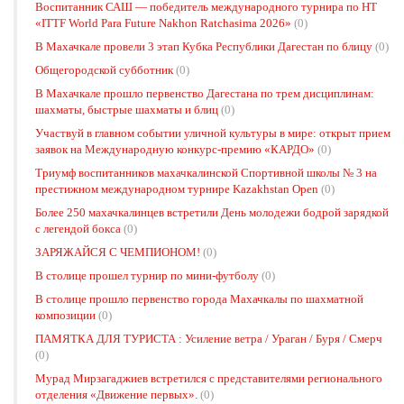
Воспитанник САШ — победитель международного турнира по НТ
«ITTF World Para Future Nakhon Ratchasima 2026»
(0)
В Махачкале провели 3 этап Кубка Республики Дагестан по блицу
(0)
Общегородской субботник
(0)
В Махачкале прошло первенство Дагестана по трем дисциплинам:
шахматы, быстрые шахматы и блиц
(0)
Участвуй в главном событии уличной культуры в мире: открыт прием
заявок на Международную конкурс-премию «КАРДО»
(0)
Триумф воспитанников махачкалинской Спортивной школы № 3 на
престижном международном турнире Kazakhstan Open
(0)
Более 250 махачкалинцев встретили День молодежи бодрой зарядкой
с легендой бокса
(0)
ЗАРЯЖАЙСЯ С ЧЕМПИОНОМ!
(0)
В столице прошел турнир по мини-футболу
(0)
В столице прошло первенство города Махачкалы по шахматной
композиции
(0)
ПАМЯТКА ДЛЯ ТУРИСТА : Усиление ветра / Ураган / Буря / Смерч
(0)
Мурад Мирзагаджиев встретился с представителями регионального
отделения «Движение первых».
(0)