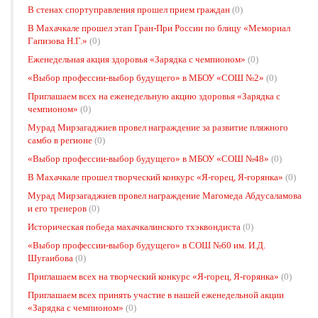
В стенах спортуправления прошел прием граждан
(0)
В Махачкале прошел этап Гран-При России по блицу «Мемориал
Гапизова Н.Г.»
(0)
Еженедельная акция здоровья «Зарядка с чемпионом»
(0)
«Выбор профессии-выбор будущего» в МБОУ «СОШ №2»
(0)
Приглашаем всех на еженедельную акцию здоровья «Зарядка с
чемпионом»
(0)
Мурад Мирзагаджиев провел награждение за развитие пляжного
самбо в регионе
(0)
«Выбор профессии-выбор будущего» в МБОУ «СОШ №48»
(0)
В Махачкале прошел творческий конкурс «Я-горец, Я-горянка»
(0)
Мурад Мирзагаджиев провел награждение Магомеда Абдусаламова
и его тренеров
(0)
Историческая победа махачкалинского тхэквондиста
(0)
«Выбор профессии-выбор будущего» в СОШ №60 им. И.Д.
Шугаибова
(0)
Приглашаем всех на творческий конкурс «Я-горец, Я-горянка»
(0)
Приглашаем всех принять участие в нашей еженедельной акции
«Зарядка с чемпионом»
(0)