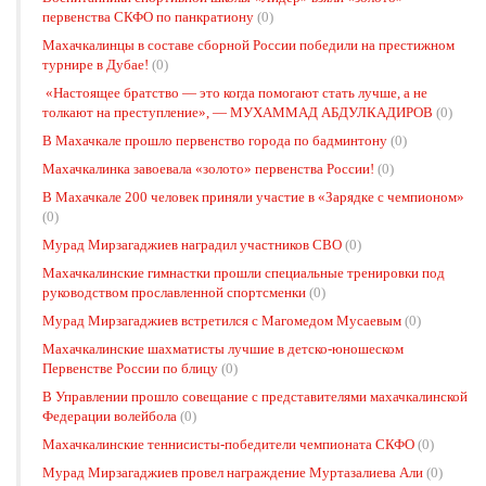
первенства СКФО по панкратиону
(0)
Махачкалинцы в составе сборной России победили на престижном
турнире в Дубае!
(0)
«Настоящее братство — это когда помогают стать лучше, а не
толкают на преступление», — МУХАММАД АБДУЛКАДИРОВ
(0)
В Махачкале прошло первенство города по бадминтону
(0)
Махачкалинка завоевала «золото» первенства России!
(0)
В Махачкале 200 человек приняли участие в «Зарядке с чемпионом»
(0)
Мурад Мирзагаджиев наградил участников СВО
(0)
Махачкалинские гимнастки прошли специальные тренировки под
руководством прославленной спортсменки
(0)
Мурад Мирзагаджиев встретился с Магомедом Мусаевым
(0)
Махачкалинские шахматисты лучшие в детско-юношеском
Первенстве России по блицу
(0)
В Управлении прошло совещание с представителями махачкалинской
Федерации волейбола
(0)
Махачкалинские теннисисты-победители чемпионата СКФО
(0)
Мурад Мирзагаджиев провел награждение Муртазалиева Али
(0)